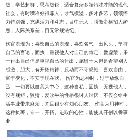
敏，学艺超群，思考敏锐，适合复杂多端特殊才能的现代
社会，有时嘴冷好得罪人，才气横溢，多才多艺，领颌悟
力特别强，充满活力和斗志，目中无人，骄傲蛮横招人妒
忌，人际关系差，目无常规法纪。
伤官表现为：喜欢自己的表现，喜欢名气，出风头，坚持
自己的言论，固执，重视他人对自己的肯定，爱虚荣，乐
于付出自己但是重视自己的付出，施恩于人但是希望别人
感激，胆大，有开拓精神，反动而不守规矩，喜欢自由，
富于变化，不安于现在状。 伤官为忌神时，过于放纵自
己，一切要以自我为中心，这种自私，固执，无视他人，
没有规矩，狡猾，爱吹牛的性格很讨人讨厌，不仅会给生
活事业带来麻烦，并且很少有知心朋友。 伤官为用神时，
这种执著，专一，开拓。进取的心性，能使其开创以番事
业。