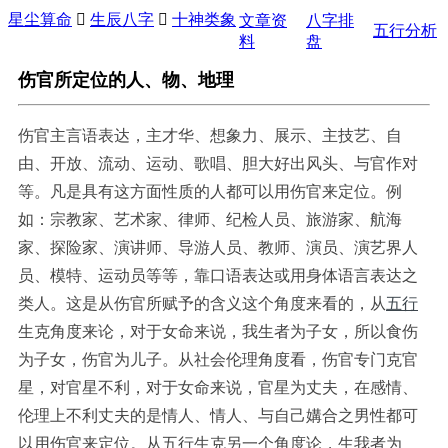
星尘算命

生辰八字

十神类象
文章资
八字排
五行分析
料
盘
伤官所定位的人、物、地理
伤官主言语表达，主才华、想象力、展示、主技艺、自
由、开放、流动、运动、歌唱、胆大好出风头、与官作对
等。凡是具有这方面性质的人都可以用伤官来定位。例
如：宗教家、艺术家、律师、纪检人员、旅游家、航海
家、探险家、演讲师、导游人员、教师、演员、演艺界人
员、模特、运动员等等，靠口语表达或用身体语言表达之
类人。这是从伤官所赋予的含义这个角度来看的，从
五行
生克角度来论，对于女命来说，我生者为子女，所以食伤
为子女，伤官为儿子。从社会伦理角度看，伤官专门克官
星，对官星不利，对于女命来说，官星为丈夫，在感情、
伦理上不利丈夫的是情人、情人、与自己媾合之男性都可
以用伤官来定位。从五行生克另一个角度论，生我者为