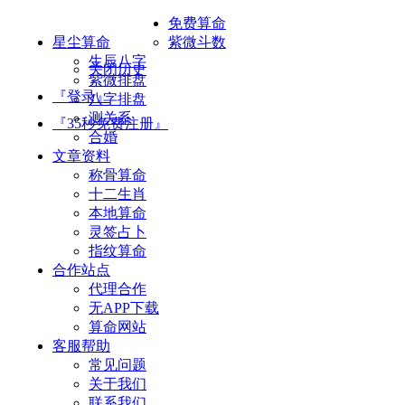
免费算命
星尘算命
紫微斗数
生辰八字
关闭历史
紫微排盘
『登录』
八字排盘
测关系
『35秒免费注册』
合婚
文章资料
称骨算命
十二生肖
本地算命
灵签占卜
指纹算命
合作站点
代理合作
无APP下载
算命网站
客服帮助
常见问题
关于我们
联系我们