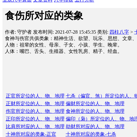
食伤所对应的类象
作者: 守护者
发布时间: 2021-07-28 15:45:35
类别:
四柱八字
>
食神与伤官共俱类象：精神生活、欲望、玩乐、思想、文章、
人物：祖辈的女性、母亲、子女、小孩、学生、晚辈。
人体：嘴巴、舌头、生殖器、女性乳房、精子、经血。
正官所定位的人、物、地理
七杀（偏官、煞）所定位的人、
正财所定位的人、物、地理
偏财所定位的人、物、地理
伤官所定位的人、物、地理
食神所定位的人、物、地理
正印所定位的人、物、地理
偏印（枭）所定位的人、物、地
比肩所对应的人、物、地理
劫财所对应的人、物、地理
十神所对应的类象-正官
十神所对应的类象-七杀