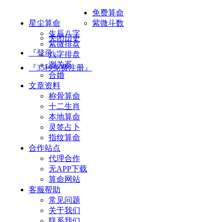
免费算命
星尘算命
紫微斗数
生辰八字
关闭历史
紫微排盘
『登录』
八字排盘
测关系
『35秒免费注册』
合婚
文章资料
称骨算命
十二生肖
本地算命
灵签占卜
指纹算命
合作站点
代理合作
无APP下载
算命网站
客服帮助
常见问题
关于我们
联系我们