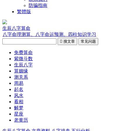
防骗指南
繁體版
生辰八字算命
八字命理测算、八字命运预测、四柱知识学习

搜文章
常见问题
免费算命
紫微斗数
生辰八字
算姻缘
测关系
周易
起名
风水
看相
解梦
星座
老黄历
生辰八字算命
文章资料
八字排盘
五行分析