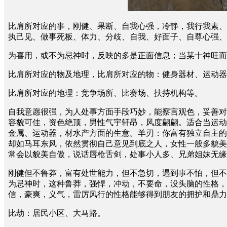
比肩所对应的事，刚健、果断、自我心强，冷静，我行我素、
执己见、做事死板、体力、分歧、自我、好面子、自尊心强、
为喜用，或不为忌神时，反映的多是正面信息；当某十神旺而
比肩所对应的物及地理，比肩所对应的物：健身器材、运动器
比肩所对应的地理：竞争场所、比赛场、扶持机构等。
自我意愿很强，为人处事方面手段巧妙，能察言观色，妥善对
容貌可佳，资色绝顶，男性气宇轩昂，风度翩翩。适合当运动
金属、运动器，材水产方面的生意。羊刃：你富有独立自主的
却如马耳东风，依然贯彻自己意见到底之人，女性一般多貌美
常会以貌美自傲，说话唇枪舌剑，处事小人多、兄弟姐妹无缘
刚健但不鲁莽，富有处世能力，但不急切，遇到事不怕，但不
为忌神时，这种鲁莽，强悍，冲动，不要命，没头脑的性格，
信，豪爽，义气，雷厉风行的性格能够得到朋友的拥护和鼎力
比劫：居民小区、大马路。