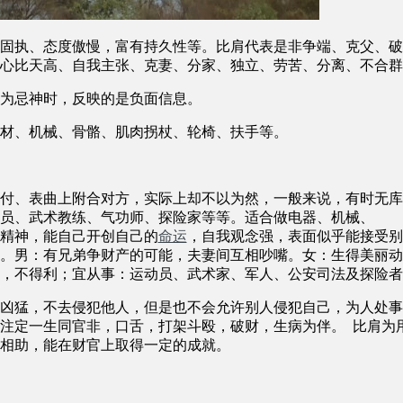
固执、态度傲慢，富有持久性等。比肩代表是非争端、克父、破
心比天高、自我主张、克妻、分家、独立、劳苦、分离、不合群
为忌神时，反映的是负面信息。
材、机械、骨骼、肌肉拐杖、轮椅、扶手等。
付、表曲上附合对方，实际上却不以为然，一般来说，有时无库
员、武术教练、气功师、探险家等等。适合做电器、机械、
精神，能自己开创自己的
命运
，自我观念强，表面似乎能接受别
。男：有兄弟争财产的可能，夫妻间互相吵嘴。女：生得美丽动
，不得利；宜从事：运动员、武术家、军人、公安司法及探险者
凶猛，不去侵犯他人，但是也不会允许别人侵犯自己，为人处事
注定一生同官非，口舌，打架斗殴，破财，生病为伴。 比肩为
相助，能在财官上取得一定的成就。