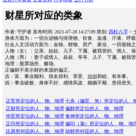
财星所对应的类象
作者: 守护者
发布时间: 2021-07-28 14:27:09
类别:
四柱八字
>
身体方面为：一切分泌物与排泄物、饮食、血液、汗液、呼吸
社会人文活动方面为：金钱、财物、房产、家业、一切值钱之
人物（女）：父亲、姑姑、儿子、下属、被我管的、佣人、保
人物（男）：妻子或情人、叔叔、爷爷、儿子、下属、被我管
地理：股票场所、赌场。
正偏财不表示财的来源的偏正。
吉：富、事业顺利、得名得利、享受、
婚姻
和睦、有本事。
凶：事业破败、身体不好、感情风波、婚姻不顺、患得患失、
正官所定位的人、物、地理
七杀（偏官、煞）所定位的人、
正财所定位的人、物、地理
偏财所定位的人、物、地理
伤官所定位的人、物、地理
食神所定位的人、物、地理
正印所定位的人、物、地理
偏印（枭）所定位的人、物、地
比肩所对应的人、物、地理
劫财所对应的人、物、地理