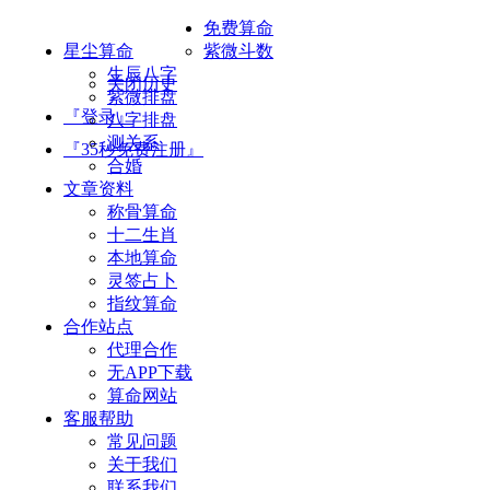
免费算命
星尘算命
紫微斗数
生辰八字
关闭历史
紫微排盘
『登录』
八字排盘
测关系
『35秒免费注册』
合婚
文章资料
称骨算命
十二生肖
本地算命
灵签占卜
指纹算命
合作站点
代理合作
无APP下载
算命网站
客服帮助
常见问题
关于我们
联系我们