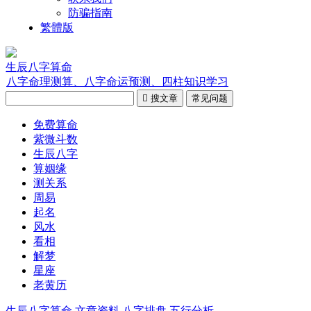
防骗指南
繁體版
生辰八字算命
八字命理测算、八字命运预测、四柱知识学习

搜文章
常见问题
免费算命
紫微斗数
生辰八字
算姻缘
测关系
周易
起名
风水
看相
解梦
星座
老黄历
生辰八字算命
文章资料
八字排盘
五行分析