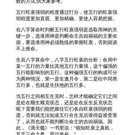
数的方法,供大家参考。
五行旺衰强弱的程度通过打分，使五行的旺衰强
弱程度更加直观、更加精确、更使人容易把握。
在八字算命时判断五行旺衰强弱是选取用神的关
键一步，选准用神是判断命主吉凶祸福的主要依
据，要选准用神必须熟练的掌握旺衰，否则就谈
不上推命。
生辰八字算命中，八字五行旺衰的分析：命局中
某一五行的力量比其他五行力量强，这个偏强的
五行能影响别的五行。这种偏强五行的构成可分
为两种情况，第一是生逢月令，第二是柱中同类
五行多，也就是生扶他的五行多。
当五行之间相互生克时，怎样才能确定它们之间
是处在顺生顺克状态，还是处在反生反克状态
呢？需要我们能把握住它们各自旺衰强弱的程
度，否则就无法知道五行在生克后谁得益谁受害
了，从而也就不能判断出命主的吉凶祸福。因
此，《滴天髓》一书里说：“能知旺衰之真机，
其于三命之奥，思过半矣。”