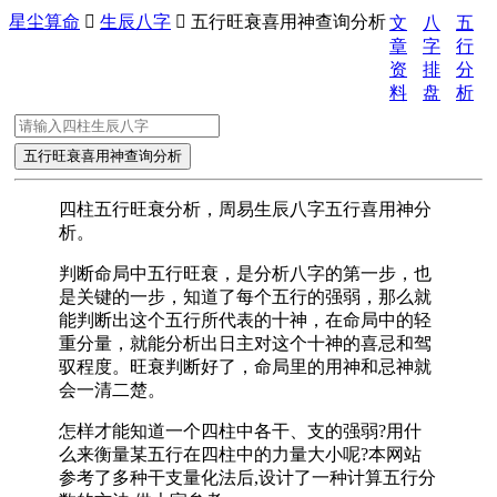
星尘算命

生辰八字

五行旺衰喜用神查询分析
文
八
五
章
字
行
资
排
分
料
盘
析
四柱五行旺衰分析，周易生辰八字五行喜用神分
析。
判断命局中五行旺衰，是分析八字的第一步，也
是关键的一步，知道了每个五行的强弱，那么就
能判断出这个五行所代表的十神，在命局中的轻
重分量，就能分析出日主对这个十神的喜忌和驾
驭程度。旺衰判断好了，命局里的用神和忌神就
会一清二楚。
怎样才能知道一个四柱中各干、支的强弱?用什
么来衡量某五行在四柱中的力量大小呢?本网站
参考了多种干支量化法后,设计了一种计算五行分