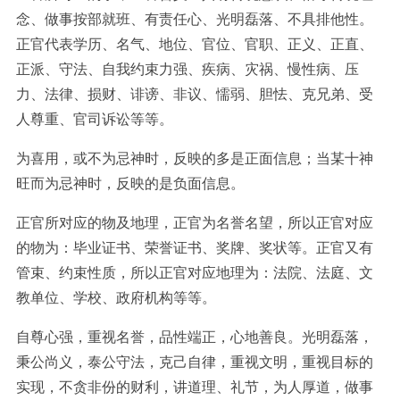
念、做事按部就班、有责任心、光明磊落、不具排他性。
正官代表学历、名气、地位、官位、官职、正义、正直、
正派、守法、自我约束力强、疾病、灾祸、慢性病、压
力、法律、损财、诽谤、非议、懦弱、胆怯、克兄弟、受
人尊重、官司诉讼等等。
为喜用，或不为忌神时，反映的多是正面信息；当某十神
旺而为忌神时，反映的是负面信息。
正官所对应的物及地理，正官为名誉名望，所以正官对应
的物为：毕业证书、荣誉证书、奖牌、奖状等。正官又有
管束、约束性质，所以正官对应地理为：法院、法庭、文
教单位、学校、政府机构等等。
自尊心强，重视名誉，品性端正，心地善良。光明磊落，
秉公尚义，泰公守法，克己自律，重视文明，重视目标的
实现，不贪非份的财利，讲道理、礼节，为人厚道，做事