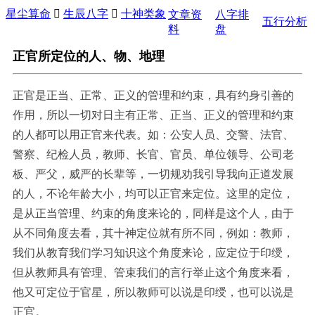
星尘算命

生辰八字

十神类象
文章资
八字排
五行分析
料
盘
正官所定位的人、物、地理
正官是正当、正常、正义的管理和约束，具有约身引善的
作用，所以一切对日主有正常、正当、正义的管理和约束
的人都可以用正官来代表。如：公安人员、交警、法官、
警察、纪检人员，教师、长官、官员、单位领导、公司老
板、严父，威严的长辈等，一切规劝我引导我向正道发展
的人，不论年龄大小，均可以正官来定位。这里的定位，
是从正当管理、约束的角度来论的，同样是这个人，由于
从不同角度去看，其十神定位就有所不同，例如：教师，
我们从教育我们学习知识这个角度来论，应定位于印绶，
但从教师具有管理、管束我们的言行举止这个角度来看，
他又可定位于官星，所以教师可以说是印绶，也可以说是
正官。