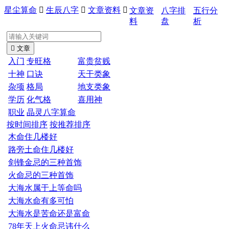
星尘算命

生辰八字

文章资料

文章资
八字排
五行分
料
盘
析

文章
入门
专旺格
富贵贫贱
十神
口诀
天干类象
杂项
格局
地支类象
学历
化气格
喜用神
职业
晶灵八字算命
按时间排序
按推荐排序
木命住几楼好
路旁土命住几楼好
剑锋金忌的三种首饰
火命忌的三种首饰
大海水属于上等命吗
大海水命有多可怕
大海水是苦命还是富命
78年天上火命忌讳什么