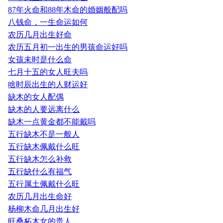
87年火命和88年木命的婚姻般配吗
八钱命，一生命运如何
农历几月出生好命
农历五月初一出生的男孩命运好吗
女孩未时是什么命
七月十五的女人旺夫吗
啥时辰出生的人财运好
缺木的女人配偶
缺木的人要远离什么
缺木一点黄金都不能戴吗
五行缺木不是一般人
五行缺木佩戴什么旺
五行缺木怎么补救
五行缺什么有福气
五行属土佩戴什么旺
农历几月出生命好
杨柳木命几月出生好
旺桑柘木女的贵人