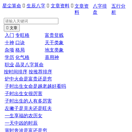
星尘算命

生辰八字

文章资料

文章资
八字排
五行分
料
盘
析

文章
入门
专旺格
富贵贫贱
十神
口诀
天干类象
杂项
格局
地支类象
学历
化气格
喜用神
职业
晶灵八字算命
按时间排序
按推荐排序
炉中火命是富贵还是穷
子时出生女命是越老越好看吗
子时出生女很厉害
子时出生的人有多厉害
左撇子是克夫还是旺夫
一生享福的农历女
一天中凶的时辰
寅时奔波是富还是穷