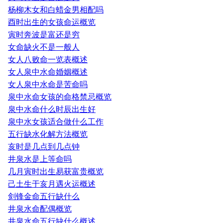
杨柳木女和白蜡金男相配吗
酉时出生的女孩命运概览
寅时奔波是富还是穷
女命缺火不是一般人
女人八败命一览表概述
女人泉中水命婚姻概述
女人泉中水命是苦命吗
泉中水命女孩的命格禁忌概览
泉中水命什么时辰出生好
泉中水女孩适合做什么工作
五行缺水化解方法概览
亥时是几点到几点钟
井泉水是上等命吗
几月寅时出生易获富贵概览
己土生于亥月遇火运概述
剑锋金命五行缺什么
井泉水命配偶概览
井泉水命五行缺什么概述