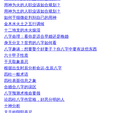
用神为火的人职业该如合规划？
用神为土的人职业该如合规划？
如何于细微处判别自已的用神
金木水火土之五行调候
十二地支的水火燥湿
八字命理：看你是适合早婚还是晚婚
身无分文？贫穷的八字如何看
八字趣谈：想要娶个好妻子？你八字中要有这些东西
六十甲子性质
干天取象喜忌
根据出生时辰分析命运-生辰八字
四柱一般术语
四柱表面信息之象
合婚合八字的误区
八字预测术推命要领
论四柱八字伤官格，好恶分明的人
十神分析
天干的阴阳喜忌