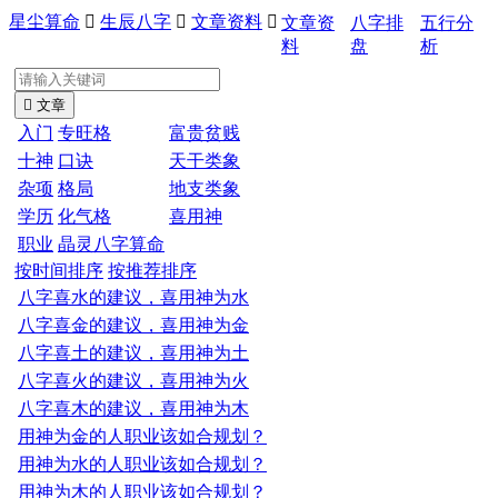
星尘算命

生辰八字

文章资料

文章资
八字排
五行分
料
盘
析

文章
入门
专旺格
富贵贫贱
十神
口诀
天干类象
杂项
格局
地支类象
学历
化气格
喜用神
职业
晶灵八字算命
按时间排序
按推荐排序
八字喜水的建议，喜用神为水
八字喜金的建议，喜用神为金
八字喜土的建议，喜用神为土
八字喜火的建议，喜用神为火
八字喜木的建议，喜用神为木
用神为金的人职业该如合规划？
用神为水的人职业该如合规划？
用神为木的人职业该如合规划？