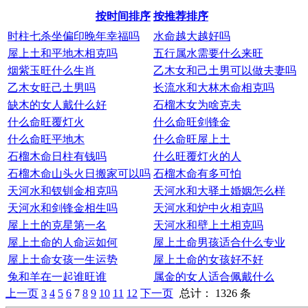
按时间排序
按推荐排序
时柱七杀坐偏印晚年幸福吗
水命越大越好吗
屋上土和平地木相克吗
五行属水需要什么来旺
烟紫玉旺什么生肖
乙木女和己土男可以做夫妻吗
乙木女旺己土男吗
长流水和大林木命相克吗
缺木的女人戴什么好
石榴木女为啥克夫
什么命旺覆灯火
什么命旺剑锋金
什么命旺平地木
什么命旺屋上土
石榴木命日柱有钱吗
什么旺覆灯火的人
石榴木命山头火日搬家可以吗
石榴木命有多可怕
天河水和钗钏金相克吗
天河水和大驿土婚姻怎么样
天河水和剑锋金相生吗
天河水和炉中火相克吗
屋上土的克星第一名
天河水和壁上土相克吗
屋上土命的人命运如何
屋上土命男孩适合什么专业
屋上土命女孩一生运势
屋上土命的女孩好不好
兔和羊在一起谁旺谁
属金的女人适合佩戴什么
上一页
3
4
5
6
7
8
9
10
11
12
下一页
总计： 1326 条