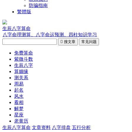
防骗指南
繁體版
生辰八字算命
八字命理测算、八字命运预测、四柱知识学习

搜文章
常见问题
免费算命
紫微斗数
生辰八字
算姻缘
测关系
周易
起名
风水
看相
解梦
星座
老黄历
生辰八字算命
文章资料
八字排盘
五行分析