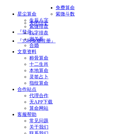
免费算命
星尘算命
紫微斗数
生辰八字
关闭历史
紫微排盘
『登录』
八字排盘
测关系
『35秒免费注册』
合婚
文章资料
称骨算命
十二生肖
本地算命
灵签占卜
指纹算命
合作站点
代理合作
无APP下载
算命网站
客服帮助
常见问题
关于我们
联系我们