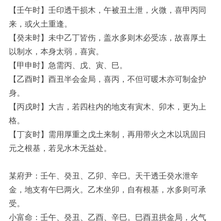
【壬午时】壬印透干损木，午被丑土泄，火微，喜甲丙同
来，或火土重逢。
【癸未时】未中乙丁皆伤，盖水多则木必受冻，故喜厚土
以制水，本身太弱，喜寅。
【甲申时】急需丙、戊、寅、巳。
【乙酉时】酉丑半会金局，喜丙，不但可暖木亦可制金护
身。
【丙戌时】大吉，若四柱内的地支有寅木、卯木，更为上
格。
【丁亥时】需用厚重之戊土来制，再用带火之木以巩固日
元之根基，若见水木无益处。
某府尹：壬午、癸丑、乙卯、辛巳。天干透壬癸水泄辛
金，地支有午巳两火。乙木坐卯，自有根基，水多则可承
受。
小富命：壬午、癸丑、乙酉、辛巳。巳酉丑拱金局，火气