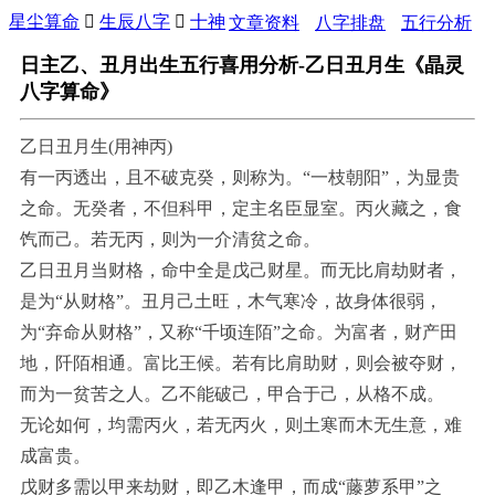
星尘算命

生辰八字

十神
文章资料
八字排盘
五行分析
日主乙、丑月出生五行喜用分析-乙日丑月生《晶灵
八字算命》
乙日丑月生(用神丙)
有一丙透出，且不破克癸，则称为。“一枝朝阳”，为显贵
之命。无癸者，不但科甲，定主名臣显室。丙火藏之，食
饩而己。若无丙，则为一介清贫之命。
乙日丑月当财格，命中全是戊己财星。而无比肩劫财者，
是为“从财格”。丑月己土旺，木气寒冷，故身体很弱，
为“弃命从财格”，又称“千顷连陌”之命。为富者，财产田
地，阡陌相通。富比王候。若有比肩助财，则会被夺财，
而为一贫苦之人。乙不能破己，甲合于己，从格不成。
无论如何，均需丙火，若无丙火，则土寒而木无生意，难
成富贵。
戊财多需以甲来劫财，即乙木逢甲，而成“藤萝系甲”之