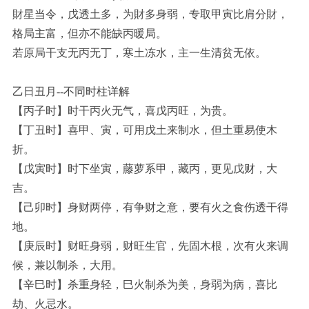
財星当令，戊透土多，为財多身弱，专取甲寅比肩分財，
格局主富，但亦不能缺丙暖局。
若原局干支无丙无丁，寒土冻水，主一生清贫无依。
乙日丑月--不同时柱详解
【丙子时】时干丙火无气，喜戊丙旺，为贵。
【丁丑时】喜甲、寅，可用戊土来制水，但土重易使木
折。
【戊寅时】时下坐寅，藤萝系甲，藏丙，更见戊财，大
吉。
【己卯时】身财两停，有争财之意，要有火之食伤透干得
地。
【庚辰时】财旺身弱，财旺生官，先固木根，次有火来调
候，兼以制杀，大用。
【辛巳时】杀重身轻，巳火制杀为美，身弱为病，喜比
劫、火忌水。