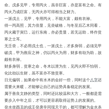
命。戊多见甲，专用丙火，虽非巨富，亦是富有之命。有
丙火乃成巨富，无丙火亦可得相当之财力。
一派戊土，见甲，专用丙火，不能大富，颇有衣禄。
得一丙高照，其力倍显，见癸破格，与冬至后乙木同看，
丙火藏于寅巳，运行东南，亦必贵显，若无运助，终作贫
寒之士耳。
无壬癸，不必用戊土也，一派戊土，才多身弱，必须见甲
破戊，甲为救应之神，仍以丙火为用，财多有劫为助，故
颇有衣禄。
财多身弱，贫寒之命，冬木以泄为生，见丙火即不怕弱，
化比劫以生财，虽不富亦不致贫寒。
日元偏弱，如果命中有水木的会好一些，同时这个
八字
还
需要火来暖，才能够让自己的运势具备稳定的发展。
属于善良文静的类型，同时还比较温和大方，一般都是需
要步入中年之后，才可以更容易取得运势上的发展的。
癸水坐酉丑的或壬癸庚辛同现天干的，都可理解为金水杀