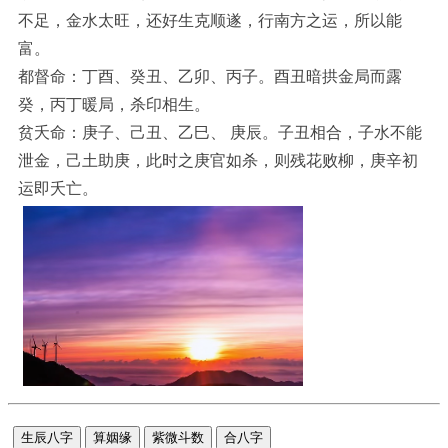
不足，金水太旺，还好生克顺遂，行南方之运，所以能
富。
都督命：丁酉、癸丑、乙卯、丙子。酉丑暗拱金局而露
癸，丙丁暖局，杀印相生。
贫夭命：庚子、己丑、乙巳、 庚辰。子丑相合，子水不能
泄金，己土助庚，此时之庚官如杀，则残花败柳，庚辛初
运即夭亡。
生辰八字
算姻缘
紫微斗数
合八字