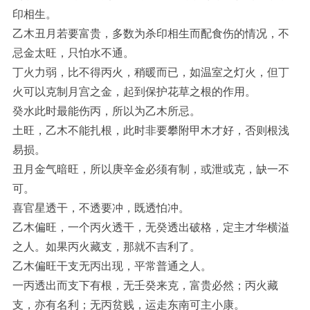
印相生。
乙木丑月若要富贵，多数为杀印相生而配食伤的情况，不
忌金太旺，只怕水不通。
丁火力弱，比不得丙火，稍暖而已，如温室之灯火，但丁
火可以克制月宫之金，起到保护花草之根的作用。
癸水此时最能伤丙，所以为乙木所忌。
土旺，乙木不能扎根，此时非要攀附甲木才好，否则根浅
易损。
丑月金气暗旺，所以庚辛金必须有制，或泄或克，缺一不
可。
喜官星透干，不透要冲，既透怕冲。
乙木偏旺，一个丙火透干，无癸透出破格，定主才华横溢
之人。如果丙火藏支，那就不吉利了。
乙木偏旺干支无丙出现，平常普通之人。
一丙透出而支下有根，无壬癸来克，富贵必然；丙火藏
支，亦有名利；无丙贫贱，运走东南可主小康。