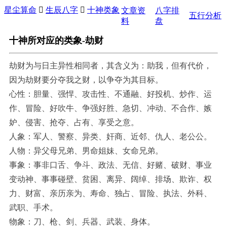
星尘算命

生辰八字

十神类象
文章资
八字排
五行分析
料
盘
十神所对应的类象-劫财
劫财为与日主异性相同者，其含义为：助我，但有代价，
因为劫财要分夺我之财，以争夺为其目标。
心性：胆量、强悍、攻击性、不通融、好投机、炒作、运
作、冒险、好吹牛、争强好胜、急切、冲动、不合作、嫉
妒、侵害、抢夺、占有、享受之意。
人象：军人、警察、异类、奸商、近邻、仇人、老公公。
人物：异父母兄弟、男命姐妹、女命兄弟。
事象：事非口舌、争斗、政法、无信、好赌、破财、事业
变动神、事事碰壁、贫困、离异、阔绰、排场、欺诈、权
力、财富、亲历亲为、寿命、独占、冒险、执法、外科、
武职、手术。
物象：刀、枪、剑、兵器、武装、身体。