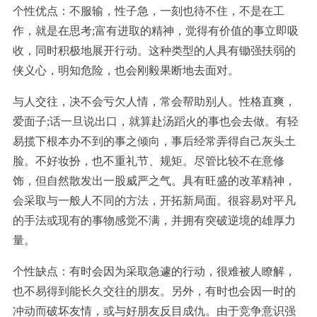
个性优点：不服输，性子急，一刻也待不住，不是在工
作，就是在思考;富有进取的精神，觉得有价值的事立即吸
收，同时积极地展开行动。这种类型的人具有锄强扶弱的
侠义心，明知危险，也会刚毅果断地去面对。
与人交往，决不会亏欠人情，常会帮助别人。性格直爽，
爱面子;话一旦说出口，就算赴汤蹈火的事也会去做。有轻
易揽下根本办不到的事之倾向，事后经常弄得自己灰头土
脸。不好妆扮，也不重礼节、规矩。尽管比较不在意修
饰，但自然散发出一股威严之气。具有旺盛的改革精神，
会采取与一般人不同的方法，开拓新局面。很容易对平凡
的手法或现有的事物感觉不满，并拥有突破逆境的雄厚力
量。
个性缺点：有时会因为采取急遽的行动，很难被人瞭解，
也不易得到能长久交往的朋友。另外，有时也会因一时的
冲动而破坏友情，或与好朋友反目成仇。由于竞争意识强