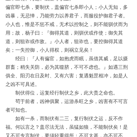
偏官即七杀，要制伏，盖偏官七杀即小人；小人无知，多
凶暴，无忌惮，乃能劳力以养君子，而服役护御君子者。
小人也，惟是不惩不戒，无术以控制之，则不能驯伏而为
用；故，杨子曰：『御得其道，则驯伏或作使；御失其
道，则狙诈或作敌。』小人者，狙诈也，要控御得其道
矣；一失控御，小人得权，则祸立见矣！
经曰：『人有偏官，如抱虎而眠，虽借其威，足以摄
群畜；稍失关防，必为其噬脐，不可不虑也。』如遇三刑
俱全、阳刃在日及时、又有六害；复遇魁罡相冲，如是人
之凶不可具述。
制伏得位，运复经行制伏之乡，此大贵之命也。
茍于前者，凶神俱聚，运游杀旺之乡，凶害有不可言
者可知也。
如有一杀，而制伏有二三，复行制伏之运，反不作
福。何以言之？盖尽法无法，虽猛如狼，不能制伏矣！是
又不可专言制伏，要须轻重得所；不可太甚，亦不可不