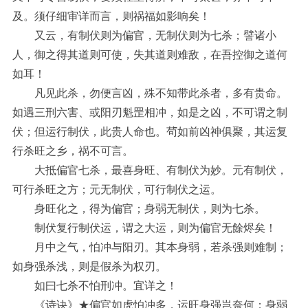
及。须仔细审详而言，则祸福如影响矣！
又云，有制伏则为偏官，无制伏则为七杀；譬诸小
人，御之得其道则可使，失其道则难敌，在吾控御之道何
如耳！
凡见此杀，勿便言凶，殊不知带此杀者，多有贵命。
如遇三刑六害、或阳刃魁罡相冲，如是之凶，不可谓之制
伏；但运行制伏，此贵人命也。茍如前凶神俱聚，其运复
行杀旺之乡，祸不可言。
大抵偏官七杀，最喜身旺、有制伏为妙。元有制伏，
可行杀旺之方；元无制伏，可行制伏之运。
身旺化之，得为偏官；身弱无制伏，则为七杀。
制伏复行制伏运，谓之大运，则为偏官无餘烬矣！
月中之气，怕冲与阳刃。其本身弱，若杀强则难制；
如身强杀浅，则是假杀为权刃。
如曰七杀不怕刑冲。宜详之！
《诗诀》★偏官如虎怕冲多，运旺身强岂奈何；身弱