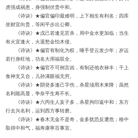
虎强成祸患，身强制伏贵中和。
《诗诀》★偏官偏印最难明，上下相生有利名；四库
坐财宜向贵，等闲平步出公卿。
《诗诀》★戊己若逢见官杀，局中金水更加临；当生
有火宜逢火，火退愁金怕木侵。
《诗诀》★偏官有制化为权，唾手登云发少年；岁运
若行身旺地，功名大用福双全。
《诗诀》★偏官不可例言凶，有制还他衣禄丰；干上
食神支又合，儿孙满眼福无穷。
《诗诀》★阴癸多逢己字伤，杀星须用木来降；虽然
名利能高显，争奈平生寿不长。
《诗诀》★六丙生人亥子多，杀星拘印返中和；东方
行去兴名利，运到西方事转磨。
《诗诀》★春木无金不是奇，金多犹恐反遭危；格中
取得中和气，福寿康寧百事宜。