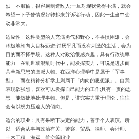
烈，不服输，很容易制造敌人;一旦对现状觉得不满，就会
希望一下子使情况好转起来并诉诸行动，因此一生当中变
动非常大。
适应性：这种类型的人充满勇气和野心，不畏惧困难，会
积极地朝向大目标迈进;讨厌平凡而没有刺激的生活，会为
目的而不择手段。这种人对政治很感兴趣，具有行政统率
能力，在乱世或混乱时代中，能发挥实力，可说是进步而
具革新思想的鹰派人物。在西洋心理学中是属于「军事
型」，而在精神分析学上则属于「内向的思想派」。自我
表现欲强烈，喜欢可以发挥自己能力的工作;具有一贯的思
想，能敏捷地处理事物。但是，讲究实力重于理论，往往
会有以权力压迫人的倾向。
适合的职业：具有果断下决定的能力，善于个人表演。所
以，适合从事与政治有关、警察、贸易、律师、会计师、
土木工程、海运、航空等职业。