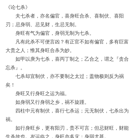
《论七杀》
夫七杀者，亦名偏官，喜身旺合杀、喜制伏、喜阳
刃；忌身弱、忌见财，生忌无制。
身旺有气为偏官，身弱无制为七杀。
凡有此杀不可便言凶？有正官不如有偏官，多有巨富
大贵之人；惟其身旺合杀为妙。
如甲以庚为七杀，喜丙丁制之；乙合之，谓之『贪合
忘杀』。
七杀却宜制伏，亦不要制之太过；盖物极则反为祸
矣！
身旺又行身旺之运为福。
如身弱又行身弱之乡，祸不旋踵。
四柱中元有制伏，喜行七杀运；元无制伏，七杀出为
祸。
如行身旺乡，更有阳刃，贵不可言；但忌财旺，财能
生杀故也。岁运临之，身旺亦多灾；身弱尤甚。