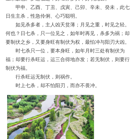
甲申、乙酉、丁丑、戊寅、己卯、辛未、癸未，此七
日生主杀，性急伶俐、心巧聪明。
如见杀多者，主人凶夭贫薄；月见之重，时见之轻。
何也？日七杀，只一位见之，如年时再见，杀多为祸；却
要制伏之乡，又要身旺有制伏为权，最怕冲与阳刃大凶。
时七杀只一位，要本身旺，如年月时三处有制伏为
福；却要行杀旺运，运三合得地亦发；若无制伏，则要行
制伏为福。
行杀旺运无制伏，则祸作。
时上七杀，却不怕阳刃，而亦不畏冲。