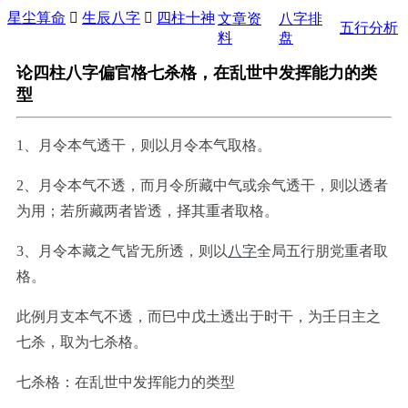
星尘算命

生辰八字

四柱十神
文章资
八字排
五行分析
料
盘
论四柱八字偏官格七杀格，在乱世中发挥能力的类
型
1、月令本气透干，则以月令本气取格。
2、月令本气不透，而月令所藏中气或余气透干，则以透者
为用；若所藏两者皆透，择其重者取格。
3、月令本藏之气皆无所透，则以
八字
全局五行朋党重者取
格。
此例月支本气不透，而巳中戊土透出于时干，为壬日主之
七杀，取为七杀格。
七杀格：在乱世中发挥能力的类型