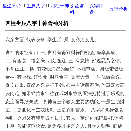
星尘算命

生辰八字

四柱十神
文章资
八字排
五行分析
料
盘
四柱生辰八字十神食神分析
六亲方面, 代表晚辈, 学生, 部属; 女命之女儿。
食神的象征有四: 一, 食神有得到财禄的机会, 座享其成。
二, 有酒宴口福之庆, 四处逢迎, 三, 有怠惰, 好逸恶劳之情,
不务正业。 四, 有花钱消费的癖好, 不知节俭。身旺带健旺
食神, 有福禄, 好饮食, 财厚食丰, 宽宏大量, 一生优游自逸。
食伤过重, 喜怒哀乐易行于外, 心中有话藏不住, 作事喜欢高
谈阔论, 如果经营事业往往或对事物的看法抱持过于乐观的
态度而导致失败。食神有三个较为主要的功能, 一是生助财
星, 二是泄化日主或比劫, 三是克制官杀。
八字
如果身强食
神旺, 原局又有印星彼临日主, 其人一定消化系统良好,体格
丰厚, 善能讴歌饮食, 是为多才多艺之人, 且为人聪明, 面貌