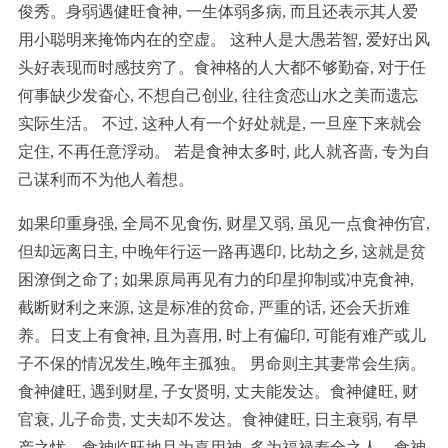
俊秀。身弱遇健旺食神, 一生体弱多病, 而且还表示其人爱
用小聪明来掩饰内在的空虚。 这种人是大愚若智, 爱好出风
头好表现而时感技穷了。食神格的人大都不够勤奋, 对于任
何事缺少发奋心, 不想自己创业, 往往贪恋山水之美而遗忘
实际生活。 不过, 这种人有一个好处就是, 一旦座下来就会
定住, 不再任意浮动。 若是食神太多时, 此人就吝啬, 专为自
己谋利而不为他人着想。
如果印重身强, 全局不见食伤, 财星又弱, 虽见一点食神伤官,
但却远离日主, 中晚年行运一路再遇印, 比劫之乡, 这就是贫
困潦倒之命了; 如果原局再见有力的印星抑制或冲克食神,
截断财利之来源, 这是标准的贫命, 严重的话, 还会夭折难
养。日支上有食神, 且为喜用, 时上有偏印, 可能有难产或儿
子不保的情况发生,晚年主孤独。 男命则主其妻常会生病。
食神健旺, 遇到财星, 子女贤明, 丈夫能发达。食神健旺, 财
官衰, 儿子命贵, 丈夫却不发达。食神健旺, 日主衰弱, 有早
产之忧。食神临旺地且为喜用神, 多为福禄寿全之人。食神