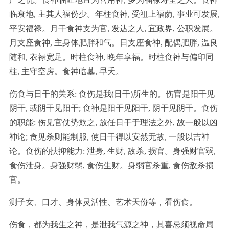
临衰地, 主其人福份少。年柱食神, 受祖上福荫, 事业可发展,
平安福禄。月干食神支为官, 发达之人, 宜政界, 公职发展。
月支座食神, 主身体肥胖和气。日支座食神, 配偶肥胖, 温良
随和, 衣禄宽足。时柱食神, 晚年享福。时柱食神与偏印同
柱, 主守空房。食神临墓, 早夭。
伤食与日干的关系: 食伤是我(日干)所生的。伤官是阳干见
阴干, 或阴干见阳干; 食神是阳干见阳干, 阴干见阴干。食伤
的职能: 伤见官仗势欺之, 放任日干于理法之外, 故一般以凶
神论; 食见杀则能制服, 使日干得以安然无故, 一般以吉神
论。食伤的扶抑能力: 泄身, 生财, 敌杀, 损官。身强财官弱,
食伤泄身。身强财弱, 食伤生财。身弱官杀重, 食伤敌杀损
官。
测子女、口才、身体灵活性、艺术天份等，看伤食。
伤食，都为我生之神，是泄我气源之神，其喜忌须视命局