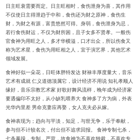
日主旺衰需要而定。日主旺相时，食伤泄身为喜，其作用
不仅使日主得泄趋于中和，食伤还为财之原神，食伤生
财，为财之有源，富贵悠然可得。身弱，食伤泄身为忌，
若行食伤财运，不仅为财所困，且子女多不贤孝。一般伤
官食神为用旺之人，多才华横溢，口才出众，所以伤食又
称为艺术星，食伤为用旺相之人，宜于演艺界，其他艺术
领域发展。
食神好似一朵花，日旺体胖特发达 财禄丰厚度量大，音乐
艺术有成就 仁义道德顶属它，设计经济不用说 知礼孝顺人
缘好，音乐宗教艺术家 好歌好舞风流样，晚年成为经济家
要遇偏印不太好，从小缺乳喂养大 食神多了方为病，外表
光华内里差 男命克妻应再娶，女人克夫必从嫁。
食神表现为；趋向与平淡，知足，与世无争，乐于奉献，
参与但不计较名次，付出但不追求回报。 食神专制七杀，
七杀暴躁，专制，严苛，故食神为不喜欢独裁，不喜欢专