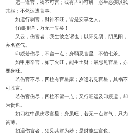
运一逢官，祸不可言；或有吉神可解，必生恶疾以残
其躯；不然运遭官事。
如运行剥官，财神不旺，皆是安享之人。
仔细推详，万无一失矣！
又云，伤官者，我生彼之谓也；以阳见阴，阴见阳，
亦名盗气。
印綬若伤尽，不留一点；身弱忌官星，不怕七杀。
如甲用辛官，如丁火旺，能生土财；最忌见官星，亦
要身旺。
若伤官不尽，四柱有官星露；岁运若见官星，其祸不
可胜言。
若伤官伤尽，四柱不留一点；又行旺运及印綬运，却
为贵也。
如四柱中虽伤尽官星；身虽旺，若无一点财气，只为
贫薄。
如遇伤官者，须见其财为妙；是财能生官也。