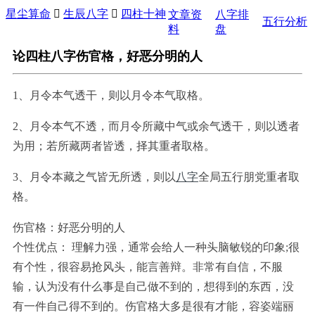
星尘算命

生辰八字

四柱十神
文章资
八字排
五行分析
料
盘
论四柱八字伤官格，好恶分明的人
1、月令本气透干，则以月令本气取格。
2、月令本气不透，而月令所藏中气或余气透干，则以透者
为用；若所藏两者皆透，择其重者取格。
3、月令本藏之气皆无所透，则以
八字
全局五行朋党重者取
格。
伤官格：好恶分明的人
个性优点： 理解力强，通常会给人一种头脑敏锐的印象;很
有个性，很容易抢风头，能言善辩。非常有自信，不服
输，认为没有什么事是自己做不到的，想得到的东西，没
有一件自己得不到的。伤官格大多是很有才能，容姿端丽