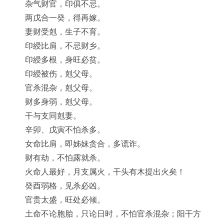
杂气财官，印俱不忌。
两戊合一癸，得再嫁。
妻财受剋，生子不育。
印綬比肩，不忌财乡。
印綬多根，身旺必贫。
印綬被伤，剋父母。
官杀混杂，剋父母。
财多身弱，剋父母。
干与支同剋妻。
辛卯、戊寅不怕杀多。
女命比肩，即姊妹贪合，多谎诈。
财有劫，不怕露就杀。
火命人最好，月支属火，干头有木提出火矣！
癸酉弱格，见杀必凶。
官贵太盛，旺处必倾。
土命不论胞胎，只论日时，不怕官杀混杂；阳干方