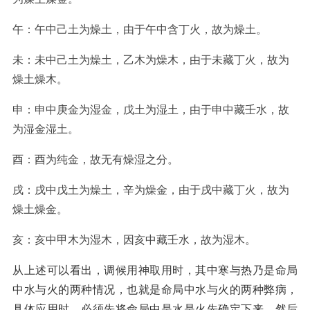
午：午中己土为燥土，由于午中含丁火，故为燥土。
未：未中己土为燥土，乙木为燥木，由于未藏丁火，故为
燥土燥木。
申：申中庚金为湿金，戊土为湿土，由于申中藏壬水，故
为湿金湿土。
酉：酉为纯金，故无有燥湿之分。
戌：戌中戊土为燥土，辛为燥金，由于戌中藏丁火，故为
燥土燥金。
亥：亥中甲木为湿木，因亥中藏壬水，故为湿木。
从上述可以看出，调候用神取用时，其中寒与热乃是命局
中水与火的两种情况，也就是命局中水与火的两种弊病，
具体应用时，必须先将命局中是水是火先确定下来，然后