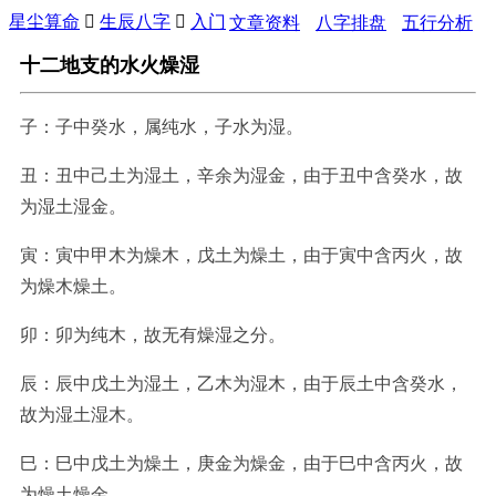
星尘算命

生辰八字

入门
文章资料
八字排盘
五行分析
十二地支的水火燥湿
子：子中癸水，属纯水，子水为湿。
丑：丑中己土为湿土，辛余为湿金，由于丑中含癸水，故
为湿土湿金。
寅：寅中甲木为燥木，戊土为燥土，由于寅中含丙火，故
为燥木燥土。
卯：卯为纯木，故无有燥湿之分。
辰：辰中戊土为湿土，乙木为湿木，由于辰土中含癸水，
故为湿土湿木。
巳：巳中戊土为燥土，庚金为燥金，由于巳中含丙火，故
为燥土燥金。