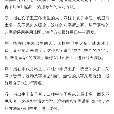
再采用寒用热医，热用寒治的医药方法。
寒：指在亥子丑三冬出生的人，四柱中亥子水旺，或丑辰
土多，又不见火来暖之，这样的
八字
谓之寒。属于寒性的
八字需采用寒用热医，治疗方法最好用巳午火调候。
热：指在巳午未出生的人，四柱中已午火多，或未戌土
多，又不见水来调度，这种八字谓之“热”。热性的八字，
用“热用寒治”的方法，最好采用丑辰土，进行泄火调候。
燥：指在未戌月出生，四柱中未戍土多，或巳午火多，又
滴水皆无，这种八字谓之“燥”。燥性的八字采用湿治，最
好用亥子水进行调候。
湿：指出生于亥子月，四柱中亥子多或丑辰土多，而又不
见火者，这种八字谓之“湿”。湿性的八字需采用“燥”治，治
疗方法最好用未戍土进行调候。