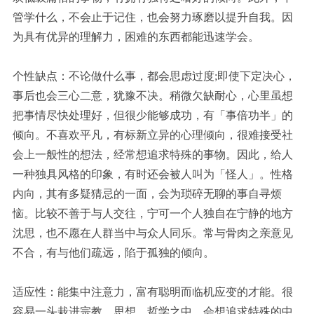
管学什么，不会止于记住，也会努力琢磨以提升自我。因
为具有优异的理解力，困难的东西都能迅速学会。
个性缺点：不论做什么事，都会思虑过度;即使下定决心，
事后也会三心二意，犹豫不决。稍微欠缺耐心，心里虽想
把事情尽快处理好，但很少能够成功，有「事倍功半」的
倾向。不喜欢平凡，有标新立异的心理倾向，很难接受社
会上一般性的想法，经常想追求特殊的事物。因此，给人
一种独具风格的印象，有时还会被人叫为「怪人」。性格
内向，其有多疑猜忌的一面，会为琐碎无聊的事自寻烦
恼。比较不善于与人交往，宁可一个人独自在宁静的地方
沈思，也不愿在人群当中与众人同乐。常与骨肉之亲意见
不合，有与他们疏远，陷于孤独的倾向。
适应性：能集中注意力，富有聪明而临机应变的才能。很
容易一头栽进宗教、思想、哲学之中，会想追求特殊的中