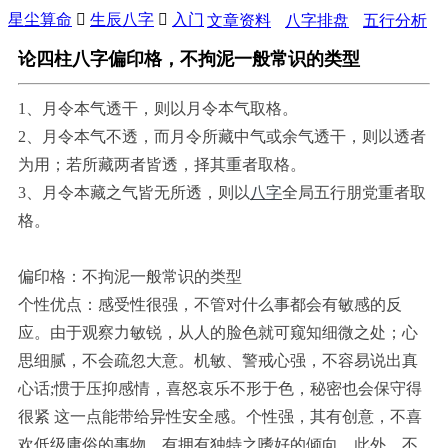
星尘算命

生辰八字

入门
文章资料
八字排盘
五行分析
论四柱八字偏印格，不拘泥一般常识的类型
1、月令本气透干，则以月令本气取格。
2、月令本气不透，而月令所藏中气或余气透干，则以透者
为用；若所藏两者皆透，择其重者取格。
3、月令本藏之气皆无所透，则以
八字
全局五行朋党重者取
格。
偏印格：不拘泥一般常识的类型
个性优点：感受性很强，不管对什么事都会有敏感的反
应。由于观察力敏锐，从人的脸色就可窥知细微之处；心
思细腻，不会疏忽大意。机敏、警戒心强，不容易说出真
心话;惯于压抑感情，喜怒哀乐不形于色，秘密也会保守得
很紧 这一点能带给异性安全感。个性强，其有创意，不喜
欢低级庸俗的事物，有拥有独特之嗜好的倾向。此外，不