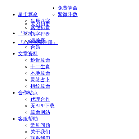
免费算命
星尘算命
紫微斗数
生辰八字
关闭历史
紫微排盘
『登录』
八字排盘
测关系
『35秒免费注册』
合婚
文章资料
称骨算命
十二生肖
本地算命
灵签占卜
指纹算命
合作站点
代理合作
无APP下载
算命网站
客服帮助
常见问题
关于我们
联系我们