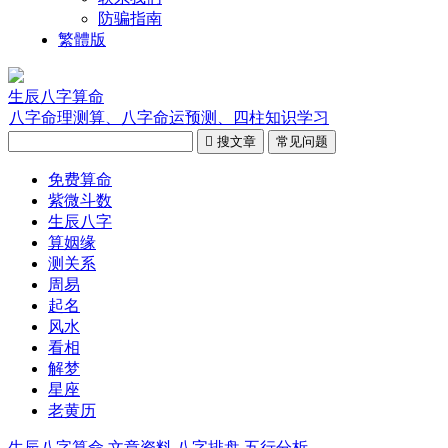
防骗指南
繁體版
生辰八字算命
八字命理测算、八字命运预测、四柱知识学习

搜文章
常见问题
免费算命
紫微斗数
生辰八字
算姻缘
测关系
周易
起名
风水
看相
解梦
星座
老黄历
生辰八字算命
文章资料
八字排盘
五行分析