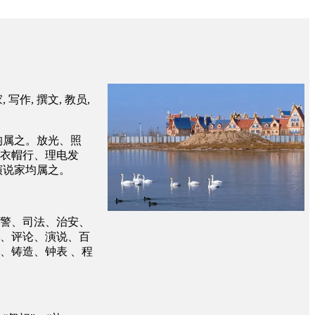
 写作, 撰文, 教员,
均属之。放光、照
衣帽行、理电发
演说家均属之。
警、司法、治安、
、评论、演说、百
、铸造、钟表 、程