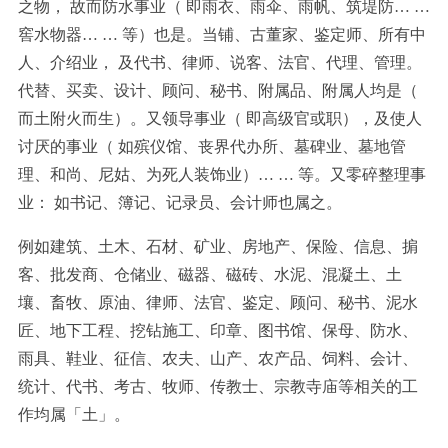
之物， 故而防水事业（ 即雨衣、雨伞、雨帆、筑堤防… …
窖水物器… … 等）也是。当铺、古董家、鉴定师、所有中
人、介绍业， 及代书、律师、说客、法官、代理、管理。
代替、买卖、设计、顾问、秘书、附属品、附属人均是（
而土附火而生）。又领导事业（ 即高级官或职），及使人
讨厌的事业（ 如殡仪馆、丧界代办所、墓碑业、墓地管
理、和尚、尼姑、为死人装饰业）… … 等。又零碎整理事
业： 如书记、簿记、记录员、会计师也属之。
例如建筑、土木、石材、矿业、房地产、保险、信息、掮
客、批发商、仓储业、磁器、磁砖、水泥、混凝土、土
壤、畜牧、原油、律师、法官、鉴定、顾问、秘书、泥水
匠、地下工程、挖钻施工、印章、图书馆、保母、防水、
雨具、鞋业、征信、农夫、山产、农产品、饲料、会计、
统计、代书、考古、牧师、传教士、宗教寺庙等相关的工
作均属「土」。