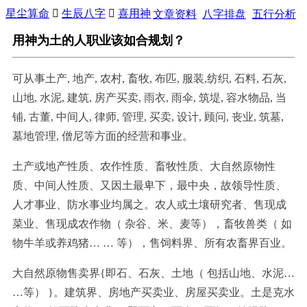
星尘算命

生辰八字

喜用神
文章资料
八字排盘
五行分析
用神为土的人职业该如合规划？
可从事土产, 地产, 农村, 畜牧, 布匹, 服装,纺织, 石料, 石灰,
山地, 水泥, 建筑, 房产买卖, 雨衣, 雨伞, 筑堤, 容水物品, 当
铺, 古董, 中间人, 律师, 管理, 买卖, 设计, 顾问, 丧业, 筑墓,
墓地管理, 僧尼等方面的经营和事业。
土产或地产性质、农作性质、畜牧性质、大自然原物性
质、中间人性质、又因土最卑下，最中央，故领导性质、
人才事业、防水事业均属之。农人或土壤研究者、售现成
菜业、售现成农作物（ 杂谷、米、麦等），畜牧兽类（ 如
物牛羊或养鸡猪… … 等），售饲料界、所有农畜界百业。
大自然原物售卖界{即石、石灰、土地（ 包括山地、水泥…
…等） }。建筑界、房地产买卖业、房屋买卖业。土是克水