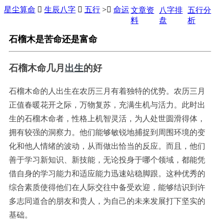
星尘算命

生辰八字

五行
>

命运
文章资
八字排
五行分
料
盘
析
石榴木是苦命还是富命
石榴木命几月
出生
的好
石榴木命的人出生在农历三月有着独特的优势。农历三月
正值春暖花开之际，万物复苏，充满生机与活力。此时出
生的石榴木命者，性格上机智灵活，为人处世圆滑得体，
拥有较强的洞察力。他们能够敏锐地捕捉到周围环境的变
化和他人情绪的波动，从而做出恰当的反应。而且，他们
善于学习新知识、新技能，无论投身于哪个领域，都能凭
借自身的学习能力和适应能力迅速站稳脚跟。这种优秀的
综合素质使得他们在人际交往中备受欢迎，能够结识到许
多志同道合的朋友和贵人，为自己的未来发展打下坚实的
基础。