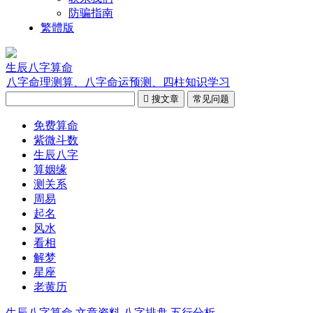
防骗指南
繁體版
生辰八字算命
八字命理测算、八字命运预测、四柱知识学习

搜文章
常见问题
免费算命
紫微斗数
生辰八字
算姻缘
测关系
周易
起名
风水
看相
解梦
星座
老黄历
生辰八字算命
文章资料
八字排盘
五行分析