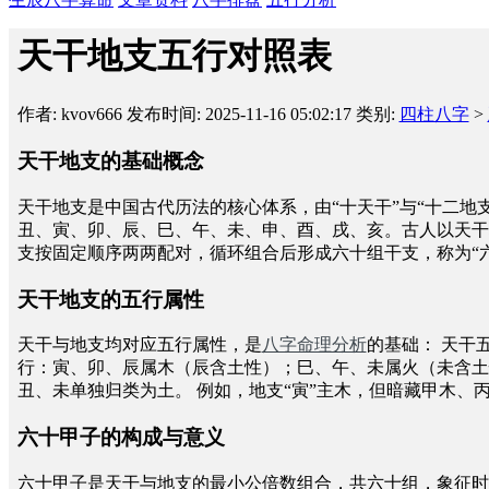
天干地支五行对照表
作者: kvov666
发布时间: 2025-11-16 05:02:17
类别:
四柱八字
>
天干地支的基础概念
天干地支是中国古代历法的核心体系，由“十天干”与“十二
丑、寅、卯、辰、巳、午、未、申、酉、戌、亥。古人以天干
支按固定顺序两两配对，循环组合后形成六十组干支，称为“
天干地支的五行属性
天干与地支均对应五行属性，是
八字命理分析
的基础： 天干
行：寅、卯、辰属木（辰含土性）；巳、午、未属火（未含土
丑、未单独归类为土。 例如，地支“寅”主木，但暗藏甲木、
六十甲子的构成与意义
六十甲子是天干与地支的最小公倍数组合，共六十组，象征时