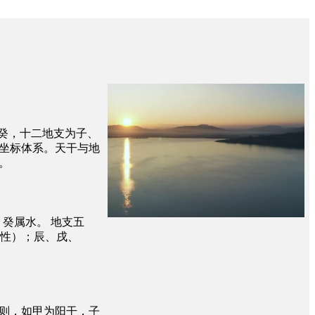
、癸，十二地支为子、
坐标体系。天干与地
。
癸属水。 地支五
性）；辰、戌、
则，如甲为阳干，子