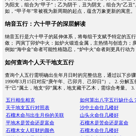
为阳支，组合为“甲子”；乙为阴干，丑为阴支，组合为“乙丑
如，“甲子年”常被视为新周期的起点，蕴含万象更新的寓意。
纳音五行：六十甲子的深层解读
纳音五行是六十甲子的延伸体系，将每组干支赋予特定的五行
敛； 丙寅丁卯炉中火：如炉火锻造金属，主热情与创造力；
例如“海中金”命者可能性格隐忍，“炉中火”命者则更具行动
如何查询个人天干地支五行
查询个人五行需明确出生年月日时的完整信息，通过以下步骤完
1990年3月15日对应“庚午年、己卯月、己卯日”）。 2.
干“己”属土，地支“卯”属木，地支藏干乙木，需综合考量。 
五行相生相克
如何算出八字五行缺什么
天干地支五行对照表
沙中土命住几楼好
石榴木命与出生月份的关联
山头火命住几楼好
平地木是苦命还是富命
石榴木是苦命还是富命
石榴木女人旺财的颜色
石榴木命住几楼好