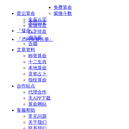
免费算命
星尘算命
紫微斗数
生辰八字
关闭历史
紫微排盘
『登录』
八字排盘
测关系
『35秒免费注册』
合婚
文章资料
称骨算命
十二生肖
本地算命
灵签占卜
指纹算命
合作站点
代理合作
无APP下载
算命网站
客服帮助
常见问题
关于我们
联系我们