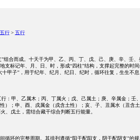
五行
>
五行
地支”组合而成。十天干为甲、乙、丙、丁、戊、己、庚、辛、壬
地支标记年、月、日、时，形成“四柱”结构，支撑起完整的时间
六十甲子”，用于纪年、纪月、纪日、纪时，循环往复，生生不息
五行：甲、乙属木；丙、丁属火；戊、己属土；庚、辛属金；壬、
性）；申、酉、戌属金（戌含土性）；亥、子、丑属水（丑含土
丙火、戊土，需结合藏干综合判断五行能量。
间循环的完整周期。其排列遵循“阳干配阳支，阴干配阴支”的规