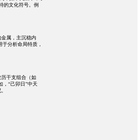
特的文化符号。例
的金属，主沉稳内
用于分析命局特质，
农历干支组合（如
如，“己卯日”中天
况。