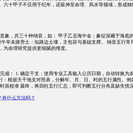
”。六十甲子不仅用于纪年，还延伸至命理、风水等领域，形成独
意象，共三十种纳音，如： 甲子乙丑海中金：象征深藏于海底
庚午辛未路旁土：似路边土壤，主包容与基础支撑。 纳音五行常
力，为命理研究提供更细腻的维度。
成： 1. 确定干支：使用专业工具输入公历日期，自动转换为
 分解五行：根据天干地支对照表，分解年、月、日、时的五行属性。例
3. 时辰校准 最终，将四柱五行汇总，即可判断五行分布及缺失情
？有什么方法吗？