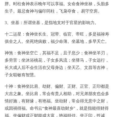
胖。时柱食神表示晚年可以享福。女命食神坐禄，头胎多
生子。最忌食神与偏印同柱，飞枭夺食， 易守空房。
3、坐基：
所谓坐基，是指地支对于官星的影响力。
十二运星：食神坐长生、冠带、临官、帝旺，多是福禄寿
俱全之人。坐死绝病败，福少命薄。坐墓地，多早夭亡。
神煞：食神坐空亡，其福不足，且子息少；食神坐羊刃，
多劳苦；坐沐浴桃花，子女多风流；坐驿马，子女远行，
长大成人后不会生活在父母身边；坐天乙、文昌等吉神，
子女聪敏有智慧。
十神：食神坐比肩、劫财、偏财、正财、正官、正印都是
大吉之象。坐比肩，常会有贵人相助，对兄弟朋友也会多
情好施，有财缘，有艳福。坐劫财，常会得无意中之财，
或因祸得福。命书云“食神最喜劫财乡”，就是指能得财得
福。坐偏财或正财能成大富，艳福特佳。坐正印，性诚