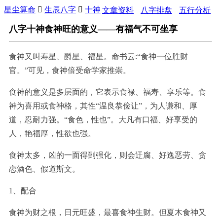
星尘算命

生辰八字

十神
文章资料
八字排盘
五行分析
八字十神食神旺的意义——有福气不可坐享
食神又叫寿星、爵星、福星。命书云:“食神一位胜财
官。”可见，食神倍受命学家推崇。
食神的意义是多层面的，它表示食禄、福寿、享乐等。食
神为喜用或食神格，其性“温良恭俭让”，为人谦和、厚
道，忍耐力强。“食色，性也”。大凡有口福、好享受的
人，艳福厚，性欲也强。
食神太多，凶的一面得到强化，则会迂腐、好逸恶劳、贪
恋酒色、假道斯文。
1、配合
食神为财之根，日元旺盛，最喜食神生财。但夏木食神又