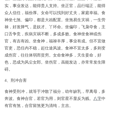
实，事业发达，能得贵人支持。坐正官，品行端正，能得
众人信任，福份厚。女命可以找到好丈夫，家庭幸福。食
神坐七煞、偏印，都是大凶配置。坐煞易生灾祸，一生劳
禄，好发脾气，是奴才、丫环命。坐偏印，飞枭夺食，主
口舌争竞，疾病灾祸不断，多成多败。食神坐食神或伤
官，有吉有凶。坐食神，福禄丰厚，事业有成。但不宜做
官吏，恐任内不稳，起仕途风波。食神不宜太多，多则变
成伤官，往往体弱而贫穷。女命食神多，天生妾命，好
色，恐成为风尘女郎。坐伤官，虽能发达，亦常常发生障
碍。
4、刑冲合害
食神受刑冲，就等于冲散了福分，幼年缺乳，早离母，多
奔波。食神合官，若官为用，则官星不显反为贱。
八字
中
有官有煞，合官留煞更为清纯，主吉。