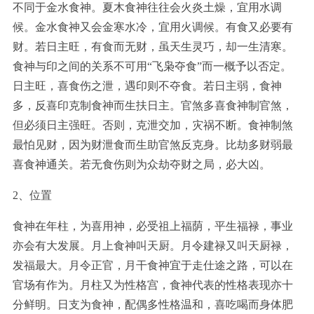
不同于金水食神。夏木食神往往会火炎土燥，宜用水调
候。金水食神又会金寒水冷，宜用火调候。有食又必要有
财。若日主旺，有食而无财，虽天生灵巧，却一生清寒。
食神与印之间的关系不可用“飞枭夺食”而一概予以否定。
日主旺，喜食伤之泄，遇印则不夺食。若日主弱，食神
多，反喜印克制食神而生扶日主。官煞多喜食神制官煞，
但必须日主强旺。否则，克泄交加，灾祸不断。食神制煞
最怕见财，因为财泄食而生助官煞反克身。比劫多财弱最
喜食神通关。若无食伤则为众劫夺财之局，必大凶。
2、位置
食神在年柱，为喜用神，必受祖上福荫，平生福禄，事业
亦会有大发展。月上食神叫天厨。月令建禄又叫天厨禄，
发福最大。月令正官，月干食神宜于走仕途之路，可以在
官场有作为。月柱又为性格宫，食神代表的性格表现亦十
分鲜明。日支为食神，配偶多性格温和，喜吃喝而身体肥