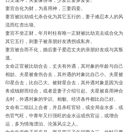
日支逢冲，夫妻缘份薄，少爱正妻多爱妾。
妻宫合化为财，为喜用神，三妻四妾。
妻宫被比劫或七杀合化为其它五行的，妻子难忍本人的风
流而红杏出墙。
妻宫不坐正财，年月时柱有唯一正财被比劫克去或合化为
其它五行，则妻子被亲朋好友诱拐或私奔。
妻宫被合而不化，婚后妻子爱恋丈夫的亲朋好友或与其叛
逃。
女命正官被比劫合去，丈夫有外遇，其对象的年龄与自己
相妨。夫星被食伤合去，其外遇的对象比自己小。夫星被
印星合去，比自己大。被财星合去，其外遇对象是因为业
务或钱财而结合，或者是妻子介绍引起。夫星被喜用神合
去时，外遇对象的学识、相貌、经济条件都比自己好。
女命有二组以上合者，并且杀旺官轻，或全局金水多，或
伤官气旺，中青年又行强旺的金水运或伤官运，或增合
运，多为情海漂泊、沦落风尘之人。