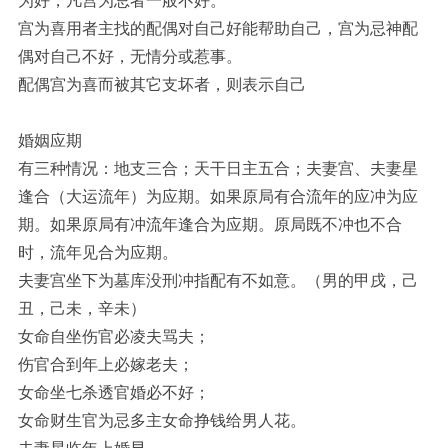
为好，凡宫为忌者一般不好。
宫为喜用者主找的配偶对自己好能帮助自己，宫为忌神配
偶对自己不好，无情分或惹事。
配偶宫为喜而被其它支坏者，则表示自己
婚姻应期
有三种情况：地支三合；天干日主五合；夫妻宫、夫妻星
逢合（大运流年）为应期。如果原局有合流年的应冲为应
期。如果原局有冲流年逢合为应期。原局既不冲也不合
时，流年见合为应期。
夫妻宫坐下为墓库没刑冲指配有不如意。（男的甲戌，己
丑，己未，辛未）
女命自坐伤官必凌夫骂夫；
伤官合到年上必嫁老夫；
女命坐七杀透官婚必不好；
女命财生官为忌多主女命挣钱给男人花。