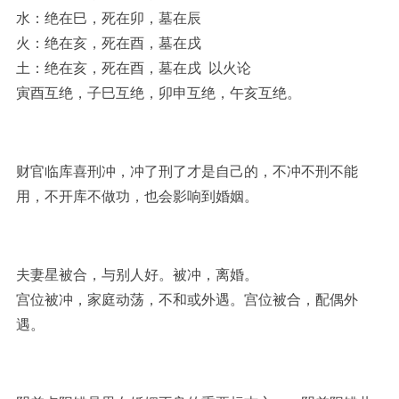
水：绝在巳，死在卯，墓在辰
火：绝在亥，死在酉，墓在戌
土：绝在亥，死在酉，墓在戌 以火论
寅酉互绝，子巳互绝，卯申互绝，午亥互绝。
财官临库喜刑冲，冲了刑了才是自己的，不冲不刑不能
用，不开库不做功，也会影响到婚姻。
夫妻星被合，与别人好。被冲，离婚。
宫位被冲，家庭动荡，不和或外遇。宫位被合，配偶外
遇。