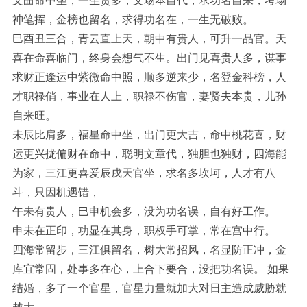
文曲命中坐，一生贵多，文场本自代，求功名自来，考场
神笔挥，金榜也留名，求得功名在，一生无破败。
巳酉丑三合，青云直上天，朝中有贵人，可升一品官。天
喜在命喜临门，终身会想气不生。出门见喜贵人多，谋事
求财正逢运中紫微命中照，顺多逆来少，名登金科榜，人
才职禄俏，事业在人上，职禄不伤官，妻贤夫本贵，儿孙
自来旺。
未辰比肩多，福星命中坐，出门更大吉，命中桃花喜，财
运更兴拢偏财在命中，聪明文章代，独胆也独财，四海能
为家，三江更喜爱辰戌天官坐，求名多坎坷，人才有八
斗，只因机遇错，
午未有贵人，巳申机会多，没为功名误，自有好工作。
申未在正印，功显在其身，职权手可掌，常在宫中行。
四海常留步，三江俱留名，树大常招风，名显防正冲，金
库宜常固，处事多在心，上合下要合，没把功名误。 如果
结婚，多了一个官星，官星力量就加大对日主造成威胁就