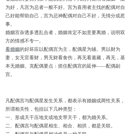
为好，凡宫为忌者一般不好。宫为喜用者主找的配偶对自
己好能帮助自己，宫为忌神配偶对自己不好，无情分或惹
事。
婚姻宫杂透多透乱合者，婚姻肯定不如意要离婚，说明双
方的情感不专一。
看婚姻
的好坏应以配偶宫为主，配偶星为辅。男以财为
妻，女无官看财，男无财看食伤，再无看遁藏，再无，基
本无婚姻。克配偶要点：抓住配偶宫的延伸——配偶副
宫。
凡配偶宫与配偶星发生关系，都表示有婚姻或两性关系，
所谓相关性，包括以下几种类型：
一、形成天干压地支或地支带天干，都为婚关系。
二、配偶宫与配偶星相生、相合、相拱，都是关联。