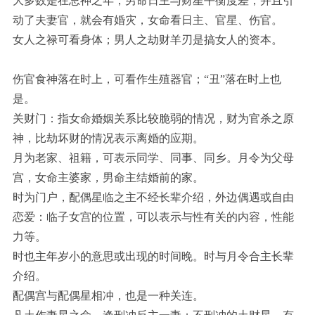
大多数是在忌神之年，男命日主与财星平衡度差，并且引
动了夫妻官，就会有婚灾，女命看日主、官星、伤官。
女人之禄可看身体；男人之劫财羊刃是搞女人的资本。
伤官食神落在时上，可看作生殖器官；“丑”落在时上也
是。
关财门：指女命婚姻关系比较脆弱的情况，财为官杀之原
神，比劫坏财的情况表示离婚的应期。
月为老家、祖籍，可表示同学、同事、同乡。月令为父母
宫，女命主婆家，男命主结婚前的家。
时为门户，配偶星临之主不经长辈介绍，外边偶遇或自由
恋爱：临子女宫的位置，可以表示与性有关的内容，性能
力等。
时也主年岁小的意思或出现的时间晚。时与月令合主长辈
介绍。
配偶宫与配偶星相冲，也是一种关连。