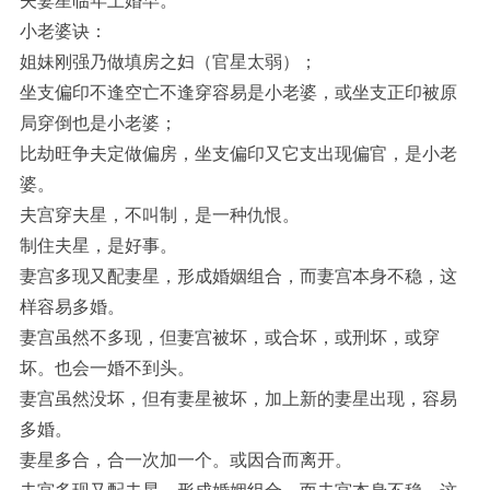
夫妻星临年上婚早。
小老婆诀：
姐妹刚强乃做填房之妇（官星太弱）；
坐支偏印不逢空亡不逢穿容易是小老婆，或坐支正印被原
局穿倒也是小老婆；
比劫旺争夫定做偏房，坐支偏印又它支出现偏官，是小老
婆。
夫宫穿夫星，不叫制，是一种仇恨。
制住夫星，是好事。
妻宫多现又配妻星，形成婚姻组合，而妻宫本身不稳，这
样容易多婚。
妻宫虽然不多现，但妻宫被坏，或合坏，或刑坏，或穿
坏。也会一婚不到头。
妻宫虽然没坏，但有妻星被坏，加上新的妻星出现，容易
多婚。
妻星多合，合一次加一个。或因合而离开。