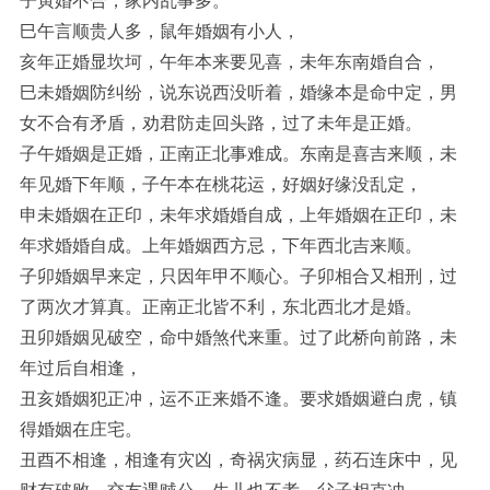
子寅婚不合，家内乱事多。
巳午言顺贵人多，鼠年婚姻有小人，
亥年正婚显坎坷，午年本来要见喜，未年东南婚自合，
巳未婚姻防纠纷，说东说西没听着，婚缘本是命中定，男
女不合有矛盾，劝君防走回头路，过了未年是正婚。
子午婚姻是正婚，正南正北事难成。东南是喜吉来顺，未
年见婚下年顺，子午本在桃花运，好姻好缘没乱定，
申未婚姻在正印，未年求婚婚自成，上年婚姻在正印，未
年求婚婚自成。上年婚姻西方忌，下年西北吉来顺。
子卯婚姻早来定，只因年甲不顺心。子卯相合又相刑，过
了两次才算真。正南正北皆不利，东北西北才是婚。
丑卯婚姻见破空，命中婚煞代来重。过了此桥向前路，未
年过后自相逢，
丑亥婚姻犯正冲，运不正来婚不逢。要求婚姻避白虎，镇
得婚姻在庄宅。
丑酉不相逢，相逢有灾凶，奇祸灾病显，药石连床中，见