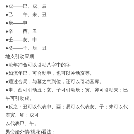
●戊——巳、戌、辰
●己——午、未、丑
●庚——申
●辛——酉、丑
●壬——亥、申
●癸——子、辰、丑
地支引动应期
●流年冲合可以引动八字中的字：
●如流年巳，可合动申，也可以冲动亥等。
●通过合局，与墓之气到位，还可以引动墓库。
●申、酉可引动丑；亥、子可引动辰；寅、卯可引动未；巳
午可引动戌。
●反之：丑可以代表申、酉；辰可以代表亥、子；未可以代
表寅、卯；戌可
以代表巳、午。
男命婚外情(桃花)看法：