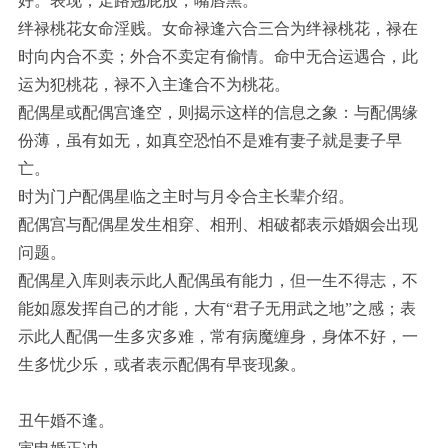
好。表现；走路翘屁股，嘴唇黑。
绊禄桃花女命淫贱。女命禄逢六合三合为绊禄桃花，禄在
时向内合不卖；外合不卖定有偷情。命中无合运遇合，此
运为犯桃花，禄不入主逢合不为桃花。
配偶星或配偶宫逢空，则揭示这样的信息之象：与配偶缘
份薄，虽有如无，如真空恐怕不是难有妻子就是妻子早
亡。
时为门户配偶星临之主时与月令合主长辈介绍。
配偶宫与配偶星发生相穿、相刑、相破都表示婚姻会出现
问题。
配偶星入库则表示此人配偶虽有能力，但一生不得志，不
能如愿发挥自己的才能，大有“君子无用武之地”之感；表
示此人配偶一生多灾多难，常有病魔缠身，身体不好，一
生多忧少乐，或者表示配偶有早丧现象。
丑午婚不逢。