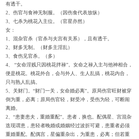
有透干。
2、伤官与食神无制服。（因伤食代表放纵）
3、七杀为桃花入主位。（官星亦然）
女：
1、混杂官杀（官杀与夫宫有关系），且有透干。
2、财多无制。（财多主淫乱）
3、食伤见官杀。（多）
4、 “女命淫贱只因桃花拌禄”。女命之禄入主与他神相合，
便是桃花。桃花外合，会与外人、生人乱搞，桃花内合，
只与熟人乱搞。
5、关财门。“财门一关，女命婚必离”。原局伤官旺财被穿
倒为重，必离；原局伤官轻，财受冲，受伤为轻，可断闹
离婚。
2、“患妻患夫，重婚重配”。患者，换也。配偶星、宫混杂
迭现谓患，患轻者晚婚或婚姻经过波折可避，患重者必须
重婚重配。配偶宫，星偏重杂出，为重患，必离；但若重