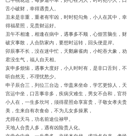
巳午桃花运，每多遭不幸，好心在为人，时时犯小人，口
舌小破财，幸得遇贵人。
丑未是非重，重者有牢凶，时时犯勾角，小人在其中，幸
得福星照，见贵财运好。
丑午不相逢，相逢在病中，遇事多不顺，心烦苦脑生，财
破灾事散，人合防家内，要想时运转，回头便是岸。
卯辰事不长，没在迷中忙，天鹅麻雀肉，小蛇吞大象，劝
君没生气，福人自天相。
亥申多烦恼，遇事大度好，小人时时有，是非口舌到，不
听自然无，不理忧愁少。
申子辰合三，列位三台边，华盖来坐命，学艺更惊人，天
宫运中坐，口舌事非多，疾病灾难生，男女不合和，官符
小人在，一生多坎坷，须得星照命享富贵，子敬女孝夫贵
美，生来自有衣食命，不为儿女多操累，
尤得在天马，功名前途位禄甲。
天地人合贵人多，遇有凶险贵人化。