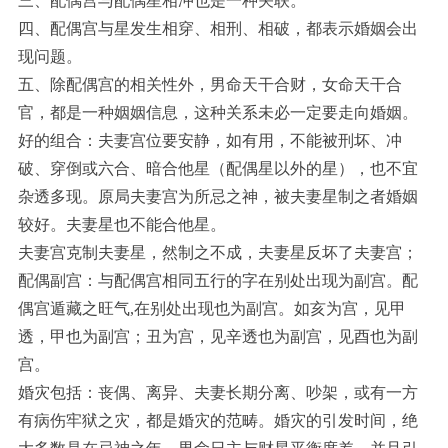
三、配偶宫与配偶星相冲也是一种关联。
四、配偶宫与星发生相穿、相刑、相破，都表示婚姻会出
现问题。
五、除配偶宫的相关性外，男命天干合财，女命天干合
官，都是一种姻姻信息，这种关系未必一定要走向婚姻。
好的组合：夫妻宫位要安静，如有用，不能被刑坏、冲
破、穿倒或六合、暗合他星（配偶星以外的星），也不宜
杂透多现。原局夫妻宫为所忌之神，被夫妻星制之者婚姻
较好。夫妻星也不能合他星。
夫妻宫克制夫妻星，然制之不成，夫妻星反坏了夫妻宫；
配偶副宫：与配偶宫相同五行的字在别处出现为副宫。配
偶宫遁藏之旺气,在别处出现也为副宫。如亥为宫，见甲
透，甲也为副宫；丑为宫，见辛透也为副宫，见酉也为副
宫。
婚灾包括：丧偶、离异、夫妻长期分离、吵架，或有一方
有病伤牢狱之灾，都是婚灾的范畴。婚灾的引发时间，绝