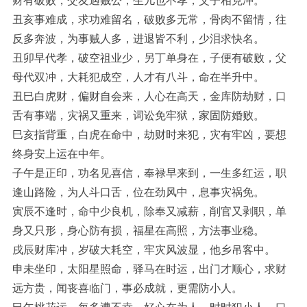
财有破败，交友遇贼公，生儿也不孝，父子相克冲。
丑亥事难成，求功难留名，破败多无常，骨肉不留情，往
反多奔波，为事贼人多，进退皆不利，少泪求快名。
丑卯早代孝，破空祖业少，另丁单身在，子便有破败，父
母代双冲，大耗犯成空，人才有八斗，命在半升中。
丑巳白虎财，偏财自会来，人心在高天，金库防劫财，口
舌有事端，灾祸又重来，词讼免牢狱，家固防婚败。
巳亥指背重，白虎在命中，劫财时来犯，灾有牢凶，要想
终身安上运在中年。
子午是正印，功名见喜信，奉禄早来到，一生多红运，职
逢山路险，为人斗口舌，位在劲风中，息事灾祸免。
寅辰不逢时，命中少良机，除奉又减薪，削官又剥职，单
身又只形，身心防有损，福星在高照，方法事业稳。
戌辰财库冲，岁破大耗空，牢灾风波显，他乡吊客中。
申未坐印，太阳星照命，驿马在时运，出门才顺心，求财
远方贵，闻丧喜临门，事必成就，更需防小人。