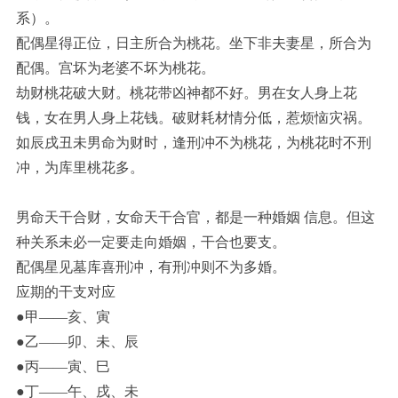
系）。
配偶星得正位，日主所合为桃花。坐下非夫妻星，所合为
配偶。宫坏为老婆不坏为桃花。
劫财桃花破大财。桃花带凶神都不好。男在女人身上花
钱，女在男人身上花钱。破财耗材情分低，惹烦恼灾祸。
如辰戌丑未男命为财时，逢刑冲不为桃花，为桃花时不刑
冲，为库里桃花多。
男命天干合财，女命天干合官，都是一种婚姻 信息。但这
种关系未必一定要走向婚姻，干合也要支。
配偶星见墓库喜刑冲，有刑冲则不为多婚。
应期的干支对应
●甲——亥、寅
●乙——卯、未、辰
●丙——寅、巳
●丁——午、戌、未