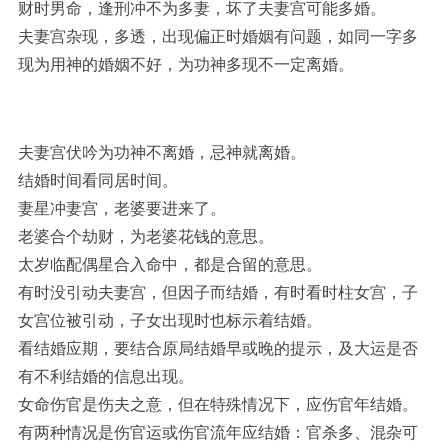
财时男命，逢刑冲不为多妻，坏了夫妻宫可能多婚。
夫妻宫杂现，多透，出现偏正时婚姻有问题，如同一字多
现为用神的婚姻不好，为功神多现不一定离婚。
夫妻宫伏吟为功神不离婚，忌神就离婚。
结婚时间看同居时间。
妻星冲妻宫，老婆要进来了。
老婆合个劫财，为老婆花钱的意思。
太岁临配偶星合入命中，都是合留的意思。
有时没引动夫妻宫，但因子而结婚，有时看时柱女宫，子
女宫位被引动，子女出现时也标示着结婚。
看结婚应期，要结合原局结婚早或晚的提示，及大运是否
有不利结婚的信息出现。
女命伤官是伤夫之意，但在特殊情况下，应伤官年结婚。
有两种情况是伤官运或伤官流年应结婚：官杀多、混杂可