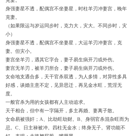
克妻。
身强妻星不透，配偶宫不坐妻星，时柱羊刃冲妻宫，晚年
克妻。
（如果限运与岁运同步时，克力大，灾大。不同步时，灾
小）
身强妻星不透，配偶宫不坐妻星，大运羊刃冲妻宫，克
妻。但灾小。
妻宫坐羊刃，遇其它字合，妻子易生病开刀或外伤。
妻宫无羊刃，被羊刃所合，妻子易生病开刀或外伤。
女命地支遇合多，天干官杀双透，为人多情，对异性多具
好感，谈婚主意不定，见异思迁，再见金水旺，荒淫无
度。
一般官杀为用的女孩都有人主动追求。
天干相合，但中有一字隔开，多主再婚、妻离子散。
女命易被强奸；A、比劫旺劫财。B、身弱官杀混杂旺而为
忌。C、日主禄被冲。四柱无金水；终身无子。肾功能不