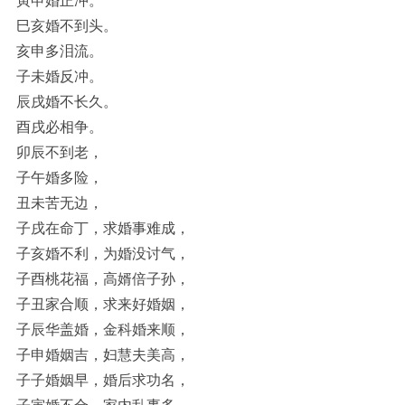
寅申婚正冲。
巳亥婚不到头。
亥申多泪流。
子未婚反冲。
辰戌婚不长久。
酉戌必相争。
卯辰不到老，
子午婚多险，
丑未苦无边，
子戌在命丁，求婚事难成，
子亥婚不利，为婚没讨气，
子酉桃花福，高婿倍子孙，
子丑家合顺，求来好婚姻，
子辰华盖婚，金科婚来顺，
子申婚姻吉，妇慧夫美高，
子子婚姻早，婚后求功名，