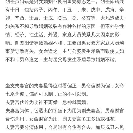
阴差点阳错是男女婚姻不良的重要标志之一。阴差阳错共
有十日，包括丙子、丙午、丁丑、丁未、戊申、戊寅、辛
卯、辛酉、壬辰、壬戍、癸巳、癸、癸亥等。大凡造成夫
妇关系不和导致婚姻破裂有各种各样的原因，但不外乎性
情、经济、性生活、外遇、家庭人员关系几大因素的影
响。阴差阳错导致婚姻不和，主要跟男女双方家庭人员琐
事所导致有关。女命逢之，主与公婆发生矛盾而致使夫妇
不和；男命逢之，主与岳父母发生矛盾导致婚姻不谐。
坐支夫妻宫的夫妻星得位时看偏正，男命偏财为偏，女命
七杀为偏，偏的可以制，正的不可以制。
夫妻宫伏吟为功神不离婚，忌神就离婚。
夫妻宫为体，它透出的字坐下为用为副夫妻宫。男命财官
食伤为用，女命财官为用。副夫妻宫多主多婚或桃花。
夫妻宫要分清体用，合局时有合住有合去。如辰戌丑未见