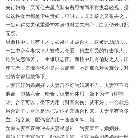
夫行妇随；又可使夫星克制有所忍惮而不肯纵容轻视，是
以这种女命都是尘中贵妇，可叫丈夫既爱慕之又敬畏之，
一生可得丈夫敬重爱护本身也对丈夫忠心，白头偕老良配
无疑。
男命柱中，只有正才，如果正才被合去，或被比劫劫去，
一生中必有妻或情人被横刀夺爱，日主所受的打击很大，
饱受失恋痛苦，—生难以忘怀。而柱中只有偏财之人，即
使失恋，表现得也不是那么痛苦，不是那么难舍难分，对
感情拿得起放得下。
夫妻宫好为婚姻好，夫妻宫不好为婚姻不吉。夫妻宫不喜
他合，包括六合、暗合，但要分体用，坐下为体（印禄
比）合了可以，坐下为用（财官食伤）就不好，一合就把
用合走了，合体是体把宾位的东西合过来。夫妻星有合多
主二婚之象，配偶宫为用一逢合80％二婚。
女命夫妻宫喜神冲去夫妻星忌神，为妻管严，婚姻好。
看婚以夫妻宫为主，配偶星为辅，凡宫为喜用者婚姻一般