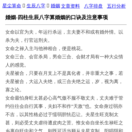
星尘算命

生辰八字

婚姻
文章资料
八字排盘
五行分析
婚姻-四柱生辰八字算婚姻的口诀及注意事项
女命以官为夫，年运行杀运，主夫妻不和或有婚外情。以
杀为夫，行官运刑夫。
女命之禄入主与他神相合，便是桃花。
女命三合、会官杀局，男命三合、会财才局有一种大众情
人的感觉。
夫星被合，只要在月支上不是真化者，并非重大之事，若
夫星被合，大运入夫绝，或三合夫绝之运，岁，视为离，
寡之论。
女命最怕身旺太甚必心高气傲不服不敬丈夫，丈夫难于管
约往往会自行其事，夫妇不和作“天敌”也。女命身过弱亦
不吉，以其性格必过于懦弱胆怯忍让。夫星生旺克制太
甚，则必受丈夫虐待遭皮肉之苦。惟女命自坐长生禄旺之
乡禀自旺中和之气，则既可适当顺从夫星克制，阳唱阴和