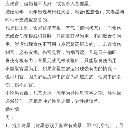
应伤官，但婚都不太好，或官杀入墓他星。
结婚流年，流年出现与日柱天舍、地合(鸳鸯合)，夫妻星与
时柱干支成鸳鸯舍的。
凡是日主旺，命局官星有根、有气（偏弱状态），而食伤
无或食伤无根或根轻时，只能取官星为用，不能取食伤为
用。岁运出现食伤不可用（岁运是高层次的）。若逢食伤
制官，必有灾祸。伤官见官，为祸百端。凡是日主偏旺，
食伤有根有力，官星无或无根或根轻，只能取食伤为用，
不能取官星为用。如果官星在岁运出现强有力的情况下，
也可用官。因为岁运流年中的官为高层次的，命局中的食
伤，伤不到官。
不论男女命，凡其大运，流年为异性星值事之期、异性缘
必然较佳，若相反冲异性星之期，异性缘较差。
婚外情
男：
1、混杂财星（财星必须于妻宫有关系，即冲刑穿合），且