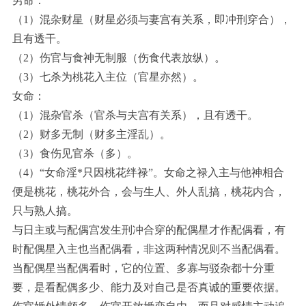
男命：
（1）混杂财星（财星必须与妻宫有关系，即冲刑穿合），
且有透干。
（2）伤官与食神无制服（伤食代表放纵）。
（3）七杀为桃花入主位（官星亦然）。
女命：
（1）混杂官杀（官杀与夫宫有关系），且有透干。
（2）财多无制（财多主淫乱）。
（3）食伤见官杀（多）。
（4）“女命淫*只因桃花绊禄”。女命之禄入主与他神相合
便是桃花，桃花外合，会与生人、外人乱搞，桃花内合，
只与熟人搞。
与日主或与配偶宫发生刑冲合穿的配偶星才作配偶看，有
时配偶星入主也当配偶看，非这两种情况则不当配偶看。
当配偶星当配偶看时，它的位置、多寡与驳杂都十分重
要，是看配偶多少、能力及对自己是否真诚的重要依据。