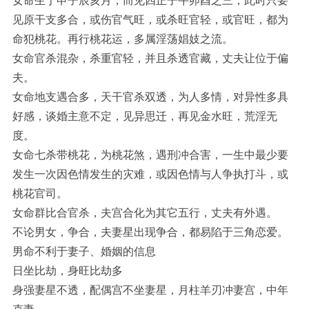
女命生于申子辰亥月，而见四正子午卯酉之三，此时只要
见原干支多合，或伤官气旺，或杀旺官轻，或官旺，都为
命犯桃花。再行桃花运，多属淫荡娼妓之流。
女命官杀混杂，杀重官轻，并且杀透官藏，丈夫让位于偏
夫。
女命地支遇合多，天干官杀双透，为人多情，对异性多具
好感，谈婚主意不定，见异思迁，再见金水旺，荒淫无
度。
女命七杀带桃花，为桃花煞，遇刑冲合害，一生中最少要
发生一次因色情发生的灾难，或因色情与人争执打斗，或
桃花官司。
女命群比合官杀，夫宫合化为其它五行，丈夫有外遇。
不论男女，争合，夫妻星出现争合，都易陷于三角恋爱。
男命不利于妻子、婚姻的信息
日坐比劫，身旺比劫多
身强妻星不透，配偶宫不坐妻星，月柱羊刃冲妻宫，中年