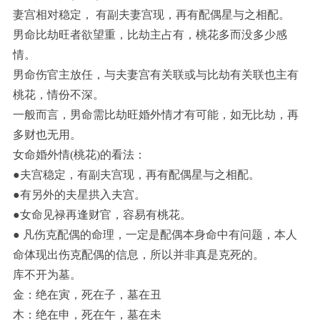
妻宫相对稳定， 有副夫妻宫现，再有配偶星与之相配。
男命比劫旺者欲望重，比劫主占有，桃花多而没多少感
情。
男命伤官主放任，与夫妻宫有关联或与比劫有关联也主有
桃花，情份不深。
一般而言，男命需比劫旺婚外情才有可能，如无比劫，再
多财也无用。
女命婚外情(桃花)的看法：
●夫宫稳定，有副夫宫现，再有配偶星与之相配。
●有另外的夫星拱入夫宫。
●女命见禄再逢财官，容易有桃花。
●
凡伤克配偶的命理，一定是配偶本身命中有问题，本人
命体现出伤克配偶的信息，所以并非真是克死的。
库不开为墓。
金：绝在寅，死在子，墓在丑
木：绝在申，死在午，墓在未