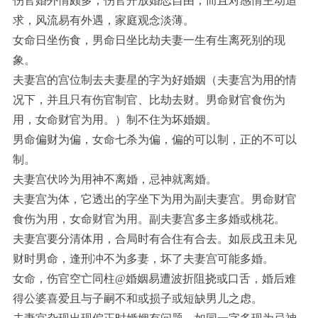
伤官婚外情颇多，伤官开放婚恋自由，而且对感情主动追
求，风流易有外遇，家庭观念淡薄。
女命日坐伤食，男命日坐比劫夫妻一生有生离死别的现
象。
夫妻宫的宫位制去夫妻星的字为好婚姻（夫妻宫为用的情
况下，并且只有伤官制官、比劫去财。男命财官食伤为
用，女命财官为用。）制不住为坏婚姻。
男命偏财为偏，女命七杀为偏，偏的可以制，正的不可以
制。
夫妻宫伏吟为用神不离婚，忌神就离婚。
夫妻宫为体，它透出的字坐下为用为副夫妻宫。男命财官
食伤为用，女命财官为用。副夫妻宫多主多婚或桃花。
夫妻宫要分清体用，合局时有合住有合去。如辰戌丑未见
财时男命，逢刑冲不为多妻，坏了夫妻宫可能多婚。
女命，伤官空亡同柱@婚姻易遭波折阻挠或口舌，婚后难
得公婆喜爱且与子嗣不和或损子或短缺男儿之虑。