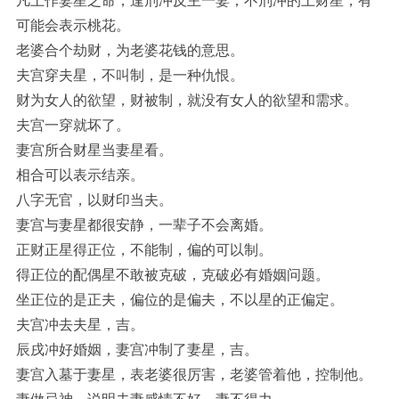
凡土作妻星之命，逢刑冲反主一妻；不刑冲的土财星，有
可能会表示桃花。
老婆合个劫财，为老婆花钱的意思。
夫宫穿夫星，不叫制，是一种仇恨。
财为女人的欲望，财被制，就没有女人的欲望和需求。
夫宫一穿就坏了。
妻宫所合财星当妻星看。
相合可以表示结亲。
八字无官，以财印当夫。
妻宫与妻星都很安静，一辈子不会离婚。
正财正星得正位，不能制，偏的可以制。
得正位的配偶星不敢被克破，克破必有婚姻问题。
坐正位的是正夫，偏位的是偏夫，不以星的正偏定。
夫宫冲去夫星，吉。
辰戌冲好婚姻，妻宫冲制了妻星，吉。
妻宫入墓于妻星，表老婆很厉害，老婆管着他，控制他。