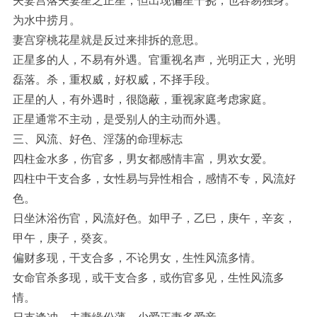
夫妻宫落夫妻星之正星，但出现偏星干挠，也容易独身。
为水中捞月。
妻宫穿桃花星就是反过来排拆的意思。
正星多的人，不易有外遇。官重视名声，光明正大，光明
磊落。杀，重权威，好权威，不择手段。
正星的人，有外遇时，很隐蔽，重视家庭考虑家庭。
正星通常不主动，是受别人的主动而外遇。
三、风流、好色、淫荡的命理标志
四柱金水多，伤官多，男女都感情丰富，男欢女爱。
四柱中干支合多，女性易与异性相合，感情不专，风流好
色。
日坐沐浴伤官，风流好色。如甲子，乙巳，庚午，辛亥，
甲午，庚子，癸亥。
偏财多现，干支合多，不论男女，生性风流多情。
女命官杀多现，或干支合多，或伤官多见，生性风流多
情。