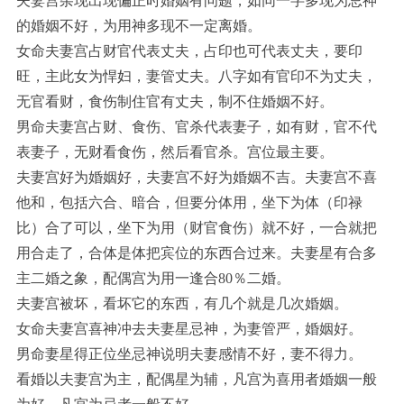
夫妻宫杂现出现偏正时婚姻有问题，如同一字多现为忌神
的婚姻不好，为用神多现不一定离婚。
女命夫妻宫占财官代表丈夫，占印也可代表丈夫，要印
旺，主此女为悍妇，妻管丈夫。八字如有官印不为丈夫，
无官看财，食伤制住官有丈夫，制不住婚姻不好。
男命夫妻宫占财、食伤、官杀代表妻子，如有财，官不代
表妻子，无财看食伤，然后看官杀。宫位最主要。
夫妻宫好为婚姻好，夫妻宫不好为婚姻不吉。夫妻宫不喜
他和，包括六合、暗合，但要分体用，坐下为体（印禄
比）合了可以，坐下为用（财官食伤）就不好，一合就把
用合走了，合体是体把宾位的东西合过来。夫妻星有合多
主二婚之象，配偶宫为用一逢合80％二婚。
夫妻宫被坏，看坏它的东西，有几个就是几次婚姻。
女命夫妻宫喜神冲去夫妻星忌神，为妻管严，婚姻好。
男命妻星得正位坐忌神说明夫妻感情不好，妻不得力。
看婚以夫妻宫为主，配偶星为辅，凡宫为喜用者婚姻一般