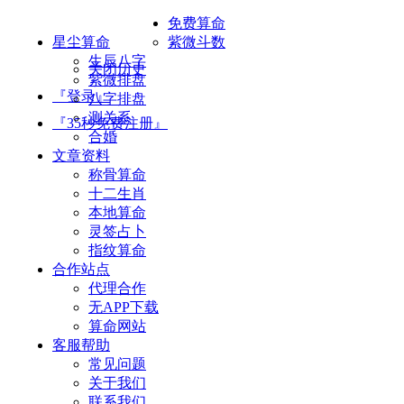
免费算命
星尘算命
紫微斗数
生辰八字
关闭历史
紫微排盘
『登录』
八字排盘
测关系
『35秒免费注册』
合婚
文章资料
称骨算命
十二生肖
本地算命
灵签占卜
指纹算命
合作站点
代理合作
无APP下载
算命网站
客服帮助
常见问题
关于我们
联系我们