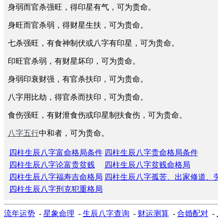
身弱而官杀强旺，得印星有气，可为贵命。
身旺而官杀弱，得财星生扶，可为贵命。
七杀强旺，有食神制伏或八字有印星，可为贵命。
印旺官杀弱，有财星坏印，可为贵命。
身弱印衰财强，有官杀扶印，可为贵命。
八字用比劫，得官杀而扶印，可为贵命。
食伤强旺，有财泄食伤或印星制扶食伤，可为贵命。
八字五行
中和者，可为贵命。
四柱生辰八字富命格局条件
四柱生辰八字贵命格局条件
四柱生辰八字论富贵贫贱
四柱生辰八字贫贱命格局
四柱生辰八字福寿吉命格局
四柱生辰八字孤苦、出家修道、
四柱生辰八字刑克犯重格局
流年运势
-
星象命理
-
生辰八字查询
-
财运测算
-
合婚配对
-