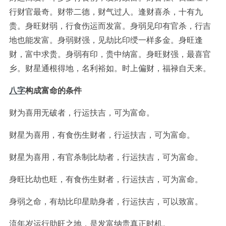
行财官最奇。财带二德，财气过人。逢财喜杀，十有九
贵。身旺财弱，行食伤运而发富。身弱见印有官杀，行吉
地也能发富。身弱财强，见劫比印绶一样多金。身旺逢
财，富中求贵。身弱有印，贵中纳富。身旺财强，最喜官
乡。财星通根得地，名利裕如。时上偏财，福禄自天来。
八字
构成富命的条件
财为喜用无破者，行运扶吉，可为富命。
财星为喜用，有食伤生财者，行运扶吉，可为富命。
财星为喜用，有官杀制比劫者，行运扶吉，可为富命。
身旺比劫也旺，有食伤生财者，行运扶吉，可为富命。
身弱之命，有劫比印星助身者，行运扶吉，可以致富。
流年岁运行助旺之地，是发富纳贵真正时机。