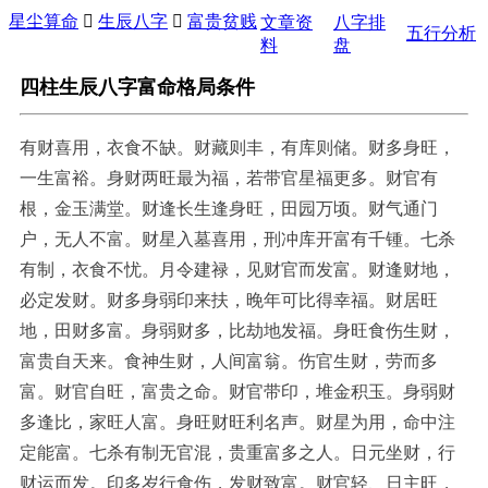
星尘算命

生辰八字

富贵贫贱
文章资
八字排
五行分析
料
盘
四柱生辰八字富命格局条件
有财喜用，衣食不缺。财藏则丰，有库则储。财多身旺，
一生富裕。身财两旺最为福，若带官星福更多。财官有
根，金玉满堂。财逢长生逢身旺，田园万顷。财气通门
户，无人不富。财星入墓喜用，刑冲库开富有千锺。七杀
有制，衣食不忧。月令建禄，见财官而发富。财逢财地，
必定发财。财多身弱印来扶，晚年可比得幸福。财居旺
地，田财多富。身弱财多，比劫地发福。身旺食伤生财，
富贵自天来。食神生财，人间富翁。伤官生财，劳而多
富。财官自旺，富贵之命。财官带印，堆金积玉。身弱财
多逢比，家旺人富。身旺财旺利名声。财星为用，命中注
定能富。七杀有制无官混，贵重富多之人。日元坐财，行
财运而发。印多岁行食伤，发财致富。财官轻、日主旺，