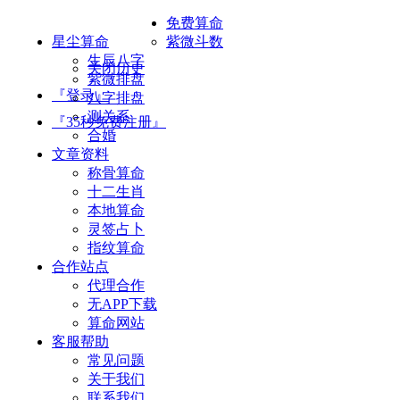
免费算命
星尘算命
紫微斗数
生辰八字
关闭历史
紫微排盘
『登录』
八字排盘
测关系
『35秒免费注册』
合婚
文章资料
称骨算命
十二生肖
本地算命
灵签占卜
指纹算命
合作站点
代理合作
无APP下载
算命网站
客服帮助
常见问题
关于我们
联系我们