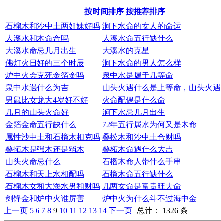
按时间排序
按推荐排序
石榴木和沙中土两姐妹好吗
涧下水命的女人的命运
大溪水和木命合吗
大溪水命五行缺什么
大溪水命忌几月出生
大溪水的克星
佛灯火日好的三个时辰
涧下水命的男人怎么样
炉中火会克死金箔金吗
泉中水是属于几等命
泉中水遇什么为吉
山头火遇什么是上等命，山头火遇
男鼠比女龙大4岁好不好
火命配偶是什么命
几月的山头火命好
涧下水忌几月出生
金箔金命五行缺什么
72年五行属水为何又是木命
属性沙中土和石榴木相克吗
桑松木和沙中土合财吗
桑拓木是强木还是弱木
桑柘木命遇什么大吉
山头火命忌什么
石榴木命人带什么手串
石榴木和天上水相配吗
石榴木命五行缺什么
石榴木女和大海水男和财吗
几两女命是富贵旺夫命
剑锋金和炉中火谁厉害
炉中火为什么斗不过海中金
上一页
5
6
7
8
9
10
11
12
13
14
下一页
总计： 1326 条