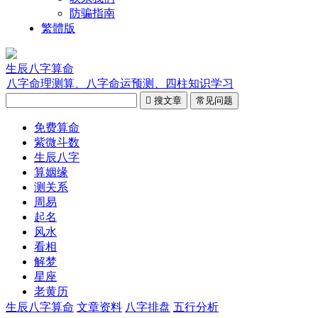
防骗指南
繁體版
生辰八字算命
八字命理测算、八字命运预测、四柱知识学习

搜文章
常见问题
免费算命
紫微斗数
生辰八字
算姻缘
测关系
周易
起名
风水
看相
解梦
星座
老黄历
生辰八字算命
文章资料
八字排盘
五行分析