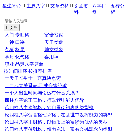
星尘算命

生辰八字

文章资料

文章资
八字排
五行分
料
盘
析

文章
入门
专旺格
富贵贫贱
十神
口诀
天干类象
杂项
格局
地支类象
学历
化气格
喜用神
职业
晶灵八字算命
按时间排序
按推荐排序
十天干长生十二宫真诀点窍
十二地支关系表-刑冲合害绝破
一个人出生时间与命运有什么关系？
四柱八字论正官格，行政管理能力优异
论四柱八字建禄格，独自贯彻初衷的类型格
论四柱八字偏官格七杀格，在乱世中发挥能力的类型
论四柱八字正财格，以物质上的富饶为优先的类型
论四柱八字偏财格，精力充沛，富有金钱观念的类型