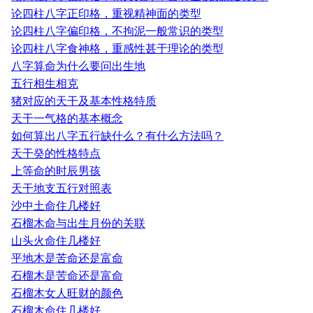
论四柱八字正印格，重视精神面的类型
论四柱八字偏印格，不拘泥一般常识的类型
论四柱八字食神格，重感性甚于理论的类型
八字算命为什么要问出生地
五行相生相克
猪对应的天干及基本性格特质
天干一气格的基本概念
如何算出八字五行缺什么？有什么方法吗？
天干癸的性格特点
上等命的时辰男孩
天干地支五行对照表
沙中土命住几楼好
石榴木命与出生月份的关联
山头火命住几楼好
平地木是苦命还是富命
石榴木是苦命还是富命
石榴木女人旺财的颜色
石榴木命住几楼好